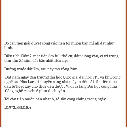
Do cần tiền giải quyết công việc nên tôi muốn bán mảnh đất như
hình.
Diện tích 108m2, mặt tiền 6m full thổ cư, đất vuông vắn, vị trí trung
tâm Tân Xã sầm uất bậc nhất Hòa Lạc
Đường trước đất 7m, sau này mở rộng 24m.
Đất nằm ngay gần trường đại học Quốc gia, đại học FPT và khu công
nghệ cao Hòa Lạc, di chuyển sang nhà máy in tiền. Ai sẵn tiền mua
đầu tư hoặc xây cho thuê đều được . Vì đi ra làng Đại học cũng như
Công nghệ cao chỉ 6 phút di chuyển.
Tôi cần tiền muốn bán nhanh, sổ sẵn công chứng trong ngày
..0.973..881.0.8.4