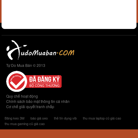
Tự Do Mua Bán © 2013
Quy chế hoạt động
Chính sách bảo mật thông tin cá nhân
Cơ chế giải quyết tranh chấp
Băng keo 3M
báo giá seo
thẻ tín dụng vib
thu mua laptop cũ giá cao
thu mua gaming cũ giá cao