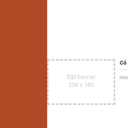
Cổ 
Đặt banner
Ngày
238 x 160