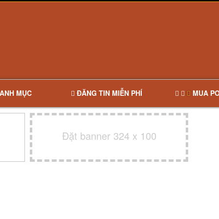
ANH MỤC
ĐĂNG TIN MIỄN PHÍ
MUA PO
Đặt banner 324 x 100