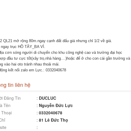
2 QL21 mở rộng 80m.ngay cạnh đất đấu giá nhưng chỉ 1/2 về giá.
 ngay trục HỒ TÂY_BA VÌ.
địa cơn sóng người di chuyển cho khu công nghệ cao và trường đại học
hợp đầu tư cực tốt(xây trọ,nhà hàng....)hoặc để ở cho con cái gần trường và 
g vào hai oto tránh nhau thoải mái.
động kết nối zalo em Lực.: 0332040678
ng tin liên hệ
i Đăng Tin
:
DUCLUC
à Tên
:
Nguyễn Đức Lực
 Thoại
:
0332040678
Chỉ
:
81 Lê Đức Thọ
ite
: