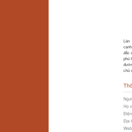
Làn 
cạnh
đắc 
phù 
đườn
chủ 
Thô
Ngườ
Họ v
Điện
Địa 
Webs