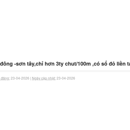
đông -sơn tây,chỉ hơn 3ty chut/100m ,có sổ đỏ liền t
 đăng:
23-04-2026 |
Ngày cập nhật:
23-04-2026