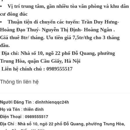
• Vị trí trung tâm, gần nhiều tòa văn phòng và khu dân
cư đông đúc
• Thuận tiện di chuyển các tuyến: Trần Duy Hưng-
Hoàng Đạo Thuý- Nguyễn Thị Định- Hoàng Ngân .
Giá thuê 8tr/ tháng. Ưu tiên giá 7,5tr/thg cho 3 tháng
đầu.
Địa chỉ: Nhà số 10, ngõ 22 phố Đỗ Quang, phường
Trung Hòa, quận Cầu Giấy, Hà Nội
Liên hệ chính chủ : 0989555517
Thông tin liên hệ
Người Đăng Tin
:
dinhthienqqc24h
Họ và Tên
:
thiền đinh
Điện Thoại
:
0989555517
Địa Chỉ
:
Nhà số 10, ngõ 22 phố Đỗ Quang, phường Trung Hòa,