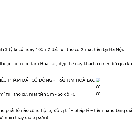
h 3 tỷ là có ngay 105m2 đất full thổ cư 2 mặt tiền tại Hà Nội.
thuộc lõi trung tâm Hoà Lạc, đẹp thế này khách có nên bỏ qua ko
SIÊU PHẨM ĐẤT CỔ ĐÔNG - TRÁI TIM HOÀ LẠC 
² full thổ cư, mặt tiền 5m - Sổ đỏ F0
g phải lô nào cũng hội tụ đủ vị trí – pháp lý – tiềm năng tăng giá
i nhìn thấy giá trị sớm!