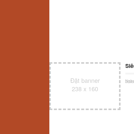
Siê
Đặt banner
Ngày
238 x 160