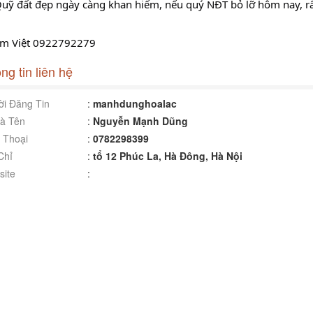
Quỹ đất đẹp ngày càng khan hiếm, nếu quý NĐT bỏ lỡ hôm nay, rất
em Việt 0922792279
ng tin liên hệ
i Đăng Tin
:
manhdunghoalac
à Tên
:
Nguyễn Mạnh Dũng
 Thoại
:
0782298399
Chỉ
:
tổ 12 Phúc La, Hà Đông, Hà Nội
ite
: