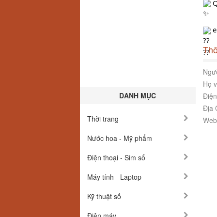
 
 
Thô
Ngườ
Họ v
DANH MỤC
Điện
Địa 
Thời trang
Webs
Nước hoa - Mỹ phẩm
Điện thoại - Sim số
Máy tính - Laptop
Kỹ thuật số
Điện máy