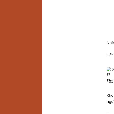
Nhỉn
Đất 
 
105m
Khôn
ngườ