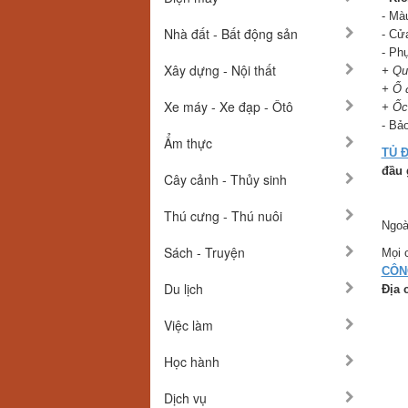
- Mà
Nhà đất - Bất động sản
- Cử
- Phụ
Xây dựng - Nội thất
+ Quạ
+ Ổ đ
Xe máy - Xe đạp - Ôtô
+ Ốc
- Bả
Ẩm thực
TỦ Đ
đầu 
Cây cảnh - Thủy sinh
Thú cưng - Thú nuôi
Ngoà
Sách - Truyện
Mọi c
CÔN
Du lịch
Địa 
Việc làm
Học hành
Dịch vụ