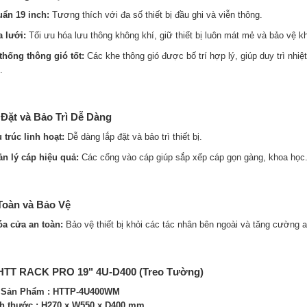
uẩn 19 inch:
Tương thích với đa số thiết bị đầu ghi và viễn thông.
a lưới:
Tối ưu hóa lưu thông không khí, giữ thiết bị luôn mát mẻ và bảo vệ k
 thống thông gió tốt:
Các khe thông gió được bố trí hợp lý, giúp duy trì nhiệt
.
 Đặt và Bảo Trì Dễ Dàng
 trúc linh hoạt:
Dễ dàng lắp đặt và bảo trì thiết bị.
ản lý cáp hiệu quả:
Các cổng vào cáp giúp sắp xếp cáp gọn gàng, khoa học
Toàn và Bảo Vệ
óa cửa an toàn:
Bảo vệ thiết bị khỏi các tác nhân bên ngoài và tăng cường a
HTT RACK PRO 19" 4U-D400 (Treo Tường)
 Sản Phẩm : HTTP-4U400WM
ch thước : H270 x W550 x D400 mm