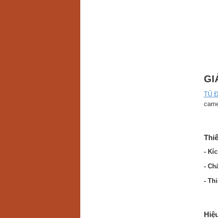
GI
TỦ Đ
came
Thi
- Kí
- Ch
- Th
Hiệu