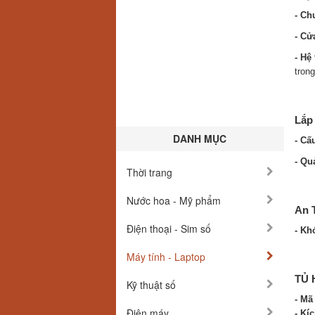
- Ch
- Cử
- Hệ
trong
Lắp
DANH MỤC
- Cấu
- Qu
Thời trang
Nước hoa - Mỹ phẩm
An 
Điện thoại - Sim số
- Kh
Máy tính - Laptop
TỦ 
Kỹ thuật số
- Mã
Điện máy
- Kí