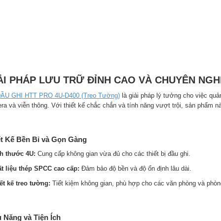
ẢI PHÁP LƯU TRỮ ĐỈNH CAO VÀ CHUYÊN NGH
ẦU GHI HTT PRO 4U-D400 (Treo Tường)
là giải pháp lý tưởng cho việc quản
ra và viễn thông. Với thiết kế chắc chắn và tính năng vượt trội, sản phẩm 
ết Kế Bền Bỉ và Gọn Gàng
ch thước 4U:
Cung cấp không gian vừa đủ cho các thiết bị đầu ghi.
ất liệu thép SPCC cao cấp:
Đảm bảo độ bền và độ ổn định lâu dài.
iết kế treo tường:
Tiết kiệm không gian, phù hợp cho các văn phòng và phò
 Năng và Tiện Ích