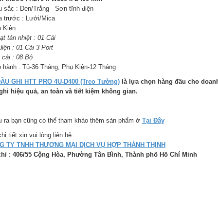
u sắc : Đen/Trắng - Sơn tĩnh điện
a trước : Lưới/Mica
 Kiện :
t tản nhiệt : 01 Cái
iện : 01 Cái 3 Port
 cài : 08 Bộ
o hành : Tủ-36 Tháng, Phụ Kiện-12 Tháng
ẦU GHI HTT PRO 4U-D400 (Treo Tường)
là lựa chọn hàng đầu cho doanh 
ghi hiệu quả, an toàn và tiết kiệm không gian.
i ra bạn cũng có thể tham khảo thêm sản phẩm ở
Tại Đây
hi tiết xin vui lòng liên hệ:
G TY TNHH THƯƠNG MẠI DỊCH VỤ HỢP THÀNH THỊNH
chỉ : 406/55 Cộng Hòa, Phường Tân Bình, Thành phố Hồ Chí Minh