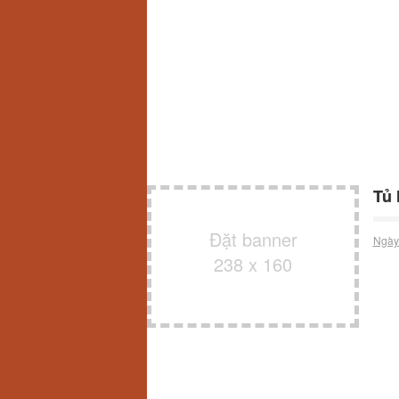
Tủ 
Đặt banner
Ngày
238 x 160