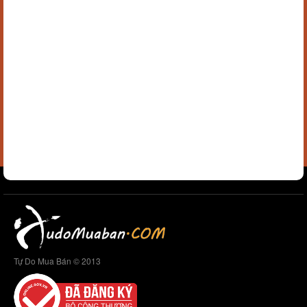
Tự Do Mua Bán © 2013