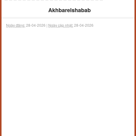
Akhbarelshabab
Ngày đăng:
28-04-2026 |
Ngày cập nhật:
28-04-2026