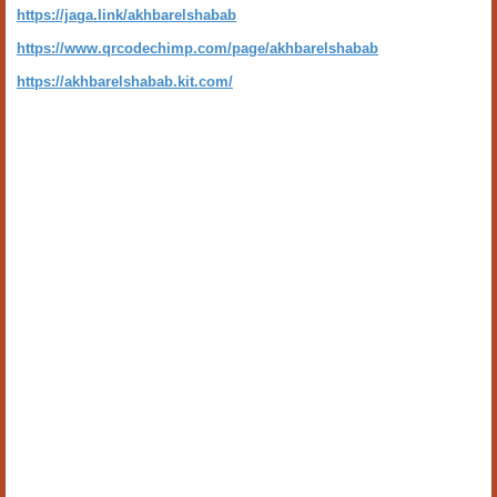
https://jaga.link/akhbarelshabab
https://www.qrcodechimp.com/page/akhbarelshabab
https://akhbarelshabab.kit.com/