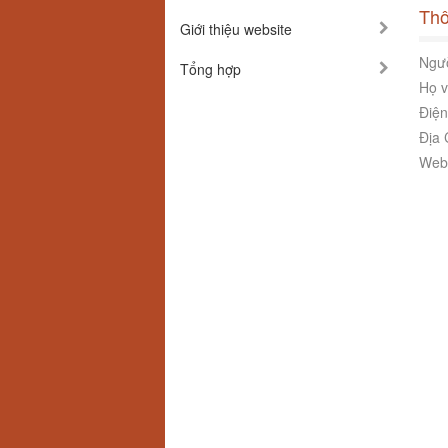
Thô
Giới thiệu website
Ngườ
Tổng hợp
Họ v
Điện
Địa 
Webs