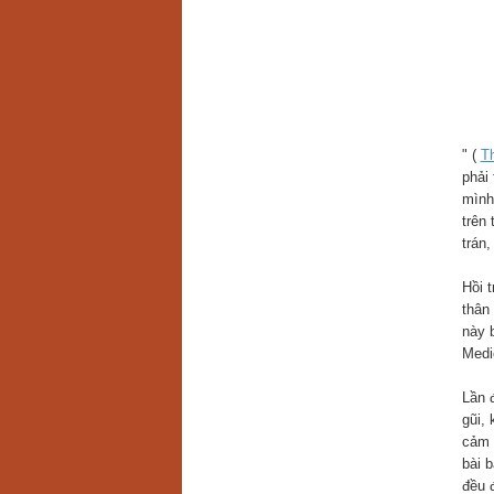
" (
T
phải
mình 
trên
trán
Hồi 
thân
này 
Medi
Lần 
gũi,
cảm 
bài 
đều đ