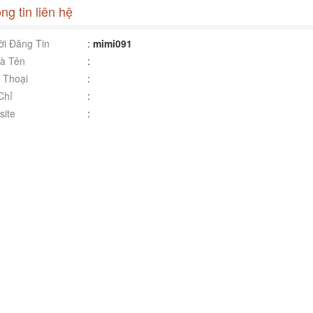
ng tin liên hệ
i Đăng Tin
:
mimi091
à Tên
:
 Thoại
:
Chỉ
:
ite
: