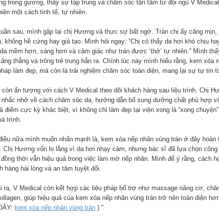
g trong gương, thấy sự tập trung và chăm sóc tận tâm từ đội ngũ V Medical
hiện một cách tinh tế, tự nhiên.
tuần sau, mình gặp lại chị Hương và thực sự bất ngờ. Trán chị ấy căng mịn
n, không hề cứng hay giả tạo. Mình hỏi ngay: “Chị có thấy da hơi khó chịu h
 da mềm hơn, sáng hơn và cảm giác như trán được ‘thở’ tự nhiên.” Mình thấy
ăng thẳng và trông trẻ trung hẳn ra. Chính lúc này mình hiểu rằng, kem xóa n
pháp làm đẹp, mà còn là trải nghiệm chăm sóc toàn diện, mang lại sự tự tin t
 còn ấn tượng với cách V Medical theo dõi khách hàng sau liệu trình. Chị H
 nhắc nhở về cách chăm sóc da, hướng dẫn bổ sung dưỡng chất phù hợp và lờ
là điểm cực kỳ khác biệt, vì không chỉ làm đẹp tại viện xong là “xong chuyệ
á trình.
điều nữa mình muốn nhấn mạnh là, kem xóa nếp nhăn vùng trán ở đây hoàn to
. Chị Hương vốn lo lắng vì da hơi nhạy cảm, nhưng bác sĩ đã lựa chọn công 
 đồng thời vẫn hiệu quả trong việc làm mờ nếp nhăn. Mình để ý rằng, cách họ 
 hàng hài lòng và an tâm tuyệt đối.
i ra, V Medical còn kết hợp các liệu pháp bổ trợ như massage nâng cơ, chă
collagen, giúp hiệu quả của kem xóa nếp nhăn vùng trán trở nên toàn diện h
ĐÂY:
kem xóa nếp nhăn vùng trán
) "