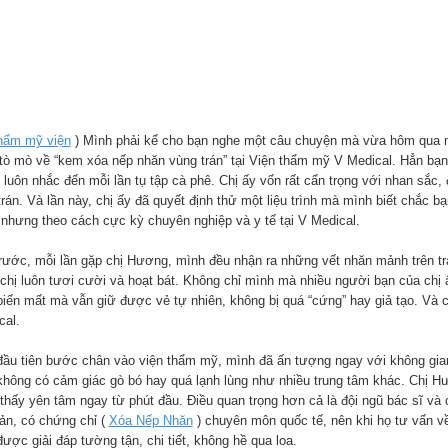
hẩm mỹ viện
) Mình phải kể cho bạn nghe một câu chuyện mà vừa hôm qua m
 tò mò về “kem xóa nếp nhăn vùng trán” tại Viện thẩm mỹ V Medical. Hẳn bạ
luôn nhắc đến mỗi lần tụ tập cà phê. Chị ấy vốn rất cẩn trọng với nhan sắc, 
 trán. Và lần này, chị ấy đã quyết định thử một liệu trình mà mình biết chắc
, nhưng theo cách cực kỳ chuyên nghiệp và y tế tại V Medical.
trước, mỗi lần gặp chị Hương, mình đều nhận ra những vết nhăn mảnh trên trá
 chị luôn tươi cười và hoạt bát. Không chỉ mình mà nhiều người bạn của chị
biến mất mà vẫn giữ được vẻ tự nhiên, không bị quá “cứng” hay giả tạo. Và 
cal.
đầu tiên bước chân vào viện thẩm mỹ, mình đã ấn tượng ngay với không gian
 không có cảm giác gò bó hay quá lạnh lùng như nhiều trung tâm khác. Chị H
thấy yên tâm ngay từ phút đầu. Điều quan trọng hơn cả là đội ngũ bác sĩ và
bản, có chứng chỉ (
Xóa Nếp Nhăn
) chuyên môn quốc tế, nên khi họ tư vấn v
ược giải đáp tường tận, chi tiết, không hề qua loa.