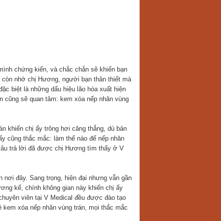
ình chứng kiến, và chắc chắn sẽ khiến bạn
n còn nhớ chị Hương, người bạn thân thiết mà
đặc biệt là những dấu hiệu lão hóa xuất hiện
 bạn cũng sẽ quan tâm: kem xóa nếp nhăn vùng
n khiến chị ấy trông hơi căng thẳng, dù bản
 ấy cũng thắc mắc: làm thế nào để nếp nhăn
câu trả lời đã được chị Hương tìm thấy ở V
 nơi đây. Sang trọng, hiện đại nhưng vẫn gần
ương kể, chính không gian này khiến chị ấy
 chuyên viên tại V Medical đều được đào tạo
ề kem xóa nếp nhăn vùng trán, mọi thắc mắc