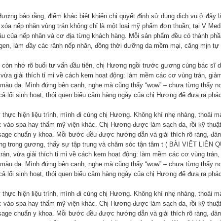
Hương bảo rằng, điểm khác biệt khiến chị quyết định sử dụng dịch vụ ở đây 
xóa nếp nhăn vùng trán không chỉ là một loại mỹ phẩm đơn thuần; tại V Medic
âu của nếp nhăn và cơ địa từng khách hàng. Mỗi sản phẩm đều có thành phần
agen, làm đầy các rãnh nếp nhăn, đồng thời dưỡng da mềm mại, căng mịn tự 
 còn nhớ rõ buổi tư vấn đầu tiên, chị Hương ngồi trước gương cùng bác sĩ d
, vừa giải thích tỉ mỉ về cách kem hoạt động: làm mềm các cơ vùng trán, giả
 màu da. Mình đứng bên cạnh, nghe mà cũng thấy “wow” – chưa từng thấy nơ
 cả lối sinh hoạt, thói quen biểu cảm hàng ngày của chị Hương để đưa ra phác
 thực hiện liệu trình, mình đi cùng chị Hương. Không khí nhẹ nhàng, thoải má
 vào spa hay thẩm mỹ viện khác. Chị Hương được làm sạch da, rồi kỹ thuật 
age chuẩn y khoa. Mỗi bước đều được hướng dẫn và giải thích rõ ràng, đảm 
g trong gương, thấy sự tập trung và chăm sóc tận tâm t ( BÀI VIẾT LIÊN
 trán, vừa giải thích tỉ mỉ về cách kem hoạt động: làm mềm các cơ vùng trán,
 màu da. Mình đứng bên cạnh, nghe mà cũng thấy “wow” – chưa từng thấy nơ
 cả lối sinh hoạt, thói quen biểu cảm hàng ngày của chị Hương để đưa ra phác
 thực hiện liệu trình, mình đi cùng chị Hương. Không khí nhẹ nhàng, thoải má
 vào spa hay thẩm mỹ viện khác. Chị Hương được làm sạch da, rồi kỹ thuật 
age chuẩn y khoa. Mỗi bước đều được hướng dẫn và giải thích rõ ràng, đảm 