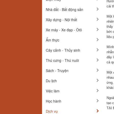
Hươn
cải t
Nhà đất - Bất động sản
Một 
Xây dựng - Nội thất
nhiê
thấy
Xe máy - Xe đạp - Ôtô
bớt c
liệu 
Ẩm thực
Mình
Cây cảnh - Thủy sinh
nhắn
đây 
Thú cưng - Thú nuôi
cả qu
Sách - Truyện
Một 
nhau
Du lịch
ứng,
khách
Việc làm
Ngoà
Học hành
tạo 
TẠI 
Dịch vụ