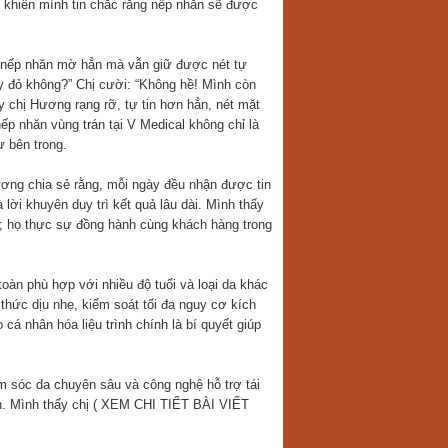
 khiến mình tin chắc rằng nếp nhăn sẽ được
, nếp nhăn mờ hẳn mà vẫn giữ được nét tự
ay đỏ không?” Chị cười: “Không hề! Mình còn
 chị Hương rạng rỡ, tự tin hơn hẳn, nét mặt
ếp nhăn vùng trán tại V Medical không chỉ là
ừ bên trong.
ương chia sẻ rằng, mỗi ngày đều nhận được tin
i khuyên duy trì kết quả lâu dài. Mình thấy
n”; họ thực sự đồng hành cùng khách hàng trong
àn phù hợp với nhiều độ tuổi và loại da khác
thức dịu nhẹ, kiểm soát tối đa nguy cơ kích
cá nhân hóa liệu trình chính là bí quyết giúp
m sóc da chuyên sâu và công nghệ hỗ trợ tái
ơn. Mình thấy chị ( XEM CHI TIẾT BÀI VIẾT