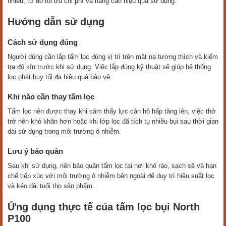
nhiều, từ đó tối ưu chi phí và nâng cao hiệu quả sử dụng.
Hướng dẫn sử dụng
Cách sử dụng đúng
Người dùng cần lắp tấm lọc đúng vị trí trên mặt nạ tương thích và kiểm
tra độ kín trước khi sử dụng. Việc lắp đúng kỹ thuật sẽ giúp hệ thống
lọc phát huy tối đa hiệu quả bảo vệ.
Khi nào cần thay tấm lọc
Tấm lọc nên được thay khi cảm thấy lực cản hô hấp tăng lên, việc thở
trở nên khó khăn hơn hoặc khi lớp lọc đã tích tụ nhiều bụi sau thời gian
dài sử dụng trong môi trường ô nhiễm.
Lưu ý bảo quản
Sau khi sử dụng, nên bảo quản tấm lọc tại nơi khô ráo, sạch sẽ và hạn
chế tiếp xúc với môi trường ô nhiễm bên ngoài để duy trì hiệu suất lọc
và kéo dài tuổi thọ sản phẩm.
Ứng dụng thực tế của tấm lọc bụi North
P100