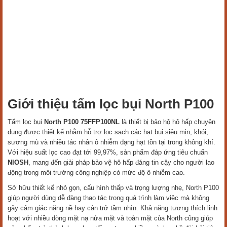
Giới thiệu tấm lọc bụi North P100
Tấm lọc bụi
North P100 75FFP100NL
là thiết bị bảo hộ hô hấp chuyên
dụng được thiết kế nhằm hỗ trợ lọc sạch các hạt bụi siêu mịn, khói,
sương mù và nhiều tác nhân ô nhiễm dạng hạt tồn tại trong không khí.
Với hiệu suất lọc cao đạt tới 99,97%, sản phẩm đáp ứng tiêu chuẩn
NIOSH
, mang đến giải pháp bảo vệ hô hấp đáng tin cậy cho người lao
động trong môi trường công nghiệp có mức độ ô nhiễm cao.
Sở hữu thiết kế nhỏ gọn, cấu hình thấp và trọng lượng nhẹ, North P100
giúp người dùng dễ dàng thao tác trong quá trình làm việc mà không
gây cảm giác nặng nề hay cản trở tầm nhìn. Khả năng tương thích linh
hoạt với nhiều dòng mặt nạ nửa mặt và toàn mặt của North cũng giúp