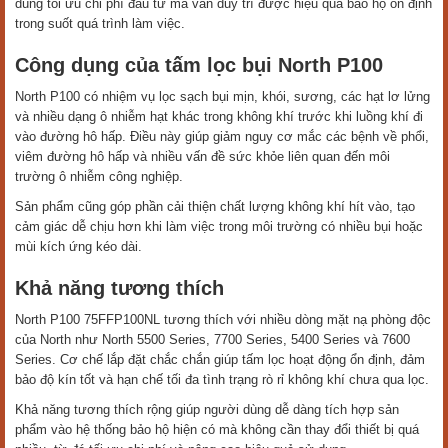
dùng tối ưu chi phí đầu tư mà vẫn duy trì được hiệu quả bảo hộ ổn định
trong suốt quá trình làm việc.
Công dụng của tấm lọc bụi North P100
North P100 có nhiệm vụ lọc sạch bụi mịn, khói, sương, các hạt lơ lửng
và nhiều dạng ô nhiễm hạt khác trong không khí trước khi luồng khí đi
vào đường hô hấp. Điều này giúp giảm nguy cơ mắc các bệnh về phổi,
viêm đường hô hấp và nhiều vấn đề sức khỏe liên quan đến môi
trường ô nhiễm công nghiệp.
Sản phẩm cũng góp phần cải thiện chất lượng không khí hít vào, tạo
cảm giác dễ chịu hơn khi làm việc trong môi trường có nhiều bụi hoặc
mùi kích ứng kéo dài.
Khả năng tương thích
North P100 75FFP100NL tương thích với nhiều dòng mặt nạ phòng độc
của North như North 5500 Series, 7700 Series, 5400 Series và 7600
Series. Cơ chế lắp đặt chắc chắn giúp tấm lọc hoạt động ổn định, đảm
bảo độ kín tốt và hạn chế tối đa tình trạng rò rỉ không khí chưa qua lọc.
Khả năng tương thích rộng giúp người dùng dễ dàng tích hợp sản
phẩm vào hệ thống bảo hộ hiện có mà không cần thay đổi thiết bị quá