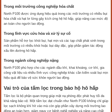
Trong môi trường công nghiệp hóa chất
North P100 được ứng dụng hiệu quả trong các môi trường có nhiều bụi
hóa chất và hạt lơ lửng gây kích ứng hệ hô hấp, giúp nâng cao mức độ
an toàn cho người lao động.
Trong lĩnh vực cứu hỏa và xử lý sự cố
Sản phẩm hỗ trợ lọc khói bụi, hạt mịn và các tạp chất phát sinh trong
môi trường có nhiều khói hoặc bụi dày đặc, góp phần giảm tác động
xấu lên đường hô hấp.
Trong ngành công nghiệp nặng
North P100 phù hợp cho các ngành dầu khí, khai khoáng, cơ khí, gia
công vật liệu và nhiều lĩnh vực công nghiệp khác cần kiểm soát bụi mịn
hiệu quả để bảo vệ sức khỏe người lao động.
Vai trò của tấm lọc trong bảo hộ hô hấp
Tấm lọc là bộ phận quan trọng giúp mặt nạ phòng độc phát huy tối đa
khả năng bảo vệ. Một tấm lọc đạt chuẩn như North P100 không chỉ giúp
lọc sạch không khí hít vào mà còn góp phần xây dựng môi trường lao
động an toàn hơn, giảm nguy cơ bệnh nghề nghiệp và nâng cao chất