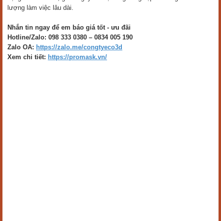
lượng làm việc lâu dài.
Nhắn tin ngay để em báo giá tốt - ưu đãi
Hotline/Zalo: 098 333 0380 – 0834 005 190
Zalo OA:
https://zalo.me/congtyeco3d
Xem chi tiết:
https://promask.vn/