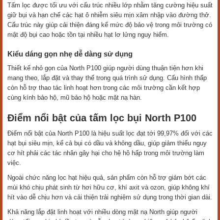
Tấm lọc được tối ưu với cấu trúc nhiều lớp nhằm tăng cường hiệu suất
giữ bụi và hạn chế các hạt ô nhiễm siêu mịn xâm nhập vào đường thở.
Cấu trúc này giúp cải thiện đáng kể mức độ bảo vệ trong môi trường có
mật độ bụi cao hoặc tồn tại nhiều hạt lơ lửng nguy hiểm.
Kiểu dáng gọn nhẹ dễ dàng sử dụng
Thiết kế nhỏ gọn của North P100 giúp người dùng thuận tiện hơn khi
mang theo, lắp đặt và thay thế trong quá trình sử dụng. Cấu hình thấp
còn hỗ trợ thao tác linh hoạt hơn trong các môi trường cần kết hợp
cùng kính bảo hộ, mũ bảo hộ hoặc mặt nạ hàn.
Điểm nổi bật của tấm lọc bụi North P100
Điểm nổi bật của North P100 là hiệu suất lọc đạt tới 99,97% đối với các
hạt bụi siêu mịn, kể cả bụi có dầu và không dầu, giúp giảm thiểu nguy
cơ hít phải các tác nhân gây hại cho hệ hô hấp trong môi trường làm
việc.
Ngoài chức năng lọc hạt hiệu quả, sản phẩm còn hỗ trợ giảm bớt các
mùi khó chịu phát sinh từ hơi hữu cơ, khí axit và ozon, giúp không khí
hít vào dễ chịu hơn và cải thiện trải nghiệm sử dụng trong thời gian dài.
Khả năng lắp đặt linh hoạt với nhiều dòng mặt nạ North giúp người