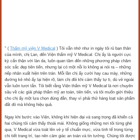
" (
Thẩm mỹ viện V Medical
) Tôi vẫn nhớ như in ngày tôi rủ bạn thân
của mình, chị Lan, đến Viện thẩm mỹ V Medical. Chị ấy là người cực
kỳ cẩn thận với làn da, luôn quan tâm đến những phương pháp chăm
sóc sắc đẹp tiên tiến, nhưng lại có một nỗi lo không ai nói ra – những
nếp nhăn xuất hiện trên trán. Mỗi lần chị ấy cười hay cau mày, những
đường kẻ nhỏ ấy lại hiện rõ, làm chị đôi khi cảm thấy tự ti, dù vẻ ngoài
vẫn luôn tươi tắn. Tôi biết rằng Viện thẩm mỹ V Medical là nơi chuyên
sâu về các giải pháp thẩm mỹ an toàn, tiên tiến, và tôi muốn giới thiệu
cho chị ấy một lựa chọn đúng đắn, thay vì phải thử hàng loạt sản phẩm
đắt đỏ mà không hiệu quả.
Ngay khi bước vào Viện, không khí hiện đại và sang trọng đã khiến cả
hai chúng tôi cảm thấy thoải mái. Không giống những nơi tôi từng ghé
qua, V Medical vừa toát lên vẻ y tế chuẩn mực, vừa tinh tế trong từng
chi tiết trang trí, tạo nên cảm giác an toàn và tin tưởng. Chúng tôi được