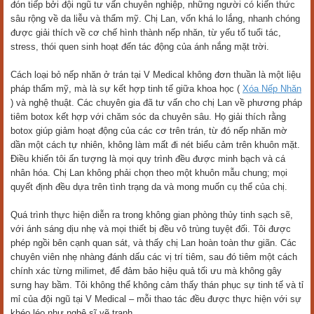
đón tiếp bởi đội ngũ tư vấn chuyên nghiệp, những người có kiến thức
sâu rộng về da liễu và thẩm mỹ. Chị Lan, vốn khá lo lắng, nhanh chóng
được giải thích về cơ chế hình thành nếp nhăn, từ yếu tố tuổi tác,
stress, thói quen sinh hoạt đến tác động của ánh nắng mặt trời.
Cách loại bỏ nếp nhăn ở trán tại V Medical không đơn thuần là một liệu
pháp thẩm mỹ, mà là sự kết hợp tinh tế giữa khoa học (
Xóa Nếp Nhăn
) và nghệ thuật. Các chuyên gia đã tư vấn cho chị Lan về phương pháp
tiêm botox kết hợp với chăm sóc da chuyên sâu. Họ giải thích rằng
botox giúp giảm hoạt động của các cơ trên trán, từ đó nếp nhăn mờ
dần một cách tự nhiên, không làm mất đi nét biểu cảm trên khuôn mặt.
Điều khiến tôi ấn tượng là mọi quy trình đều được minh bạch và cá
nhân hóa. Chị Lan không phải chọn theo một khuôn mẫu chung; mọi
quyết định đều dựa trên tình trạng da và mong muốn cụ thể của chị.
Quá trình thực hiện diễn ra trong không gian phòng thủy tinh sạch sẽ,
với ánh sáng dịu nhẹ và mọi thiết bị đều vô trùng tuyệt đối. Tôi được
phép ngồi bên cạnh quan sát, và thấy chị Lan hoàn toàn thư giãn. Các
chuyên viên nhẹ nhàng đánh dấu các vị trí tiêm, sau đó tiêm một cách
chính xác từng milimet, để đảm bảo hiệu quả tối ưu mà không gây
sưng hay bầm. Tôi không thể không cảm thấy thán phục sự tinh tế và tỉ
mỉ của đội ngũ tại V Medical – mỗi thao tác đều được thực hiện với sự
khéo léo như nghệ sĩ vẽ tranh.