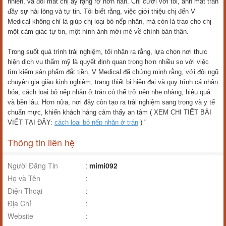
nhiên, và đôi mắt chị ấy rạng rỡ hơn hẳn. Chị cười với tôi, ánh mắt tràn
đầy sự hài lòng và tự tin. Tôi biết rằng, việc giới thiệu chị đến V
Medical không chỉ là giúp chị loại bỏ nếp nhăn, mà còn là trao cho chị
một cảm giác tự tin, một hình ảnh mới mẻ về chính bản thân.
Trong suốt quá trình trải nghiệm, tôi nhận ra rằng, lựa chọn nơi thực
hiện dịch vụ thẩm mỹ là quyết định quan trọng hơn nhiều so với việc
tìm kiếm sản phẩm đắt tiền. V Medical đã chứng minh rằng, với đội ngũ
chuyên gia giàu kinh nghiệm, trang thiết bị hiện đại và quy trình cá nhân
hóa, cách loại bỏ nếp nhăn ở trán có thể trở nên nhẹ nhàng, hiệu quả
và bền lâu. Hơn nữa, nơi đây còn tạo ra trải nghiệm sang trọng và y tế
chuẩn mực, khiến khách hàng cảm thấy an tâm ( XEM CHI TIẾT BÀI
VIẾT TẠI ĐÂY:
cách loại bỏ nếp nhăn ở trán
) "
Thông tin liên hệ
Người Đăng Tin
:
mimi092
Họ và Tên
:
Điện Thoại
:
Địa Chỉ
:
Website
: