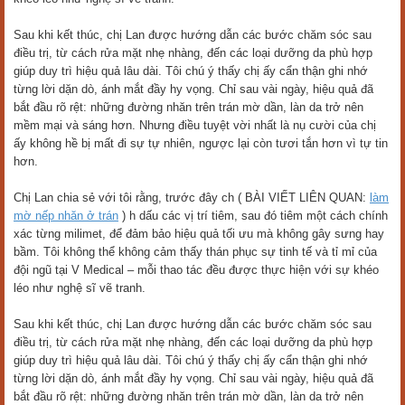
Sau khi kết thúc, chị Lan được hướng dẫn các bước chăm sóc sau
điều trị, từ cách rửa mặt nhẹ nhàng, đến các loại dưỡng da phù hợp
giúp duy trì hiệu quả lâu dài. Tôi chú ý thấy chị ấy cẩn thận ghi nhớ
từng lời dặn dò, ánh mắt đầy hy vọng. Chỉ sau vài ngày, hiệu quả đã
bắt đầu rõ rệt: những đường nhăn trên trán mờ dần, làn da trở nên
mềm mại và sáng hơn. Nhưng điều tuyệt vời nhất là nụ cười của chị
ấy không hề bị mất đi sự tự nhiên, ngược lại còn tươi tắn hơn vì tự tin
hơn.
Chị Lan chia sẻ với tôi rằng, trước đây ch ( BÀI VIẾT LIÊN QUAN:
làm
mờ nếp nhăn ở trán
) h dấu các vị trí tiêm, sau đó tiêm một cách chính
xác từng milimet, để đảm bảo hiệu quả tối ưu mà không gây sưng hay
bầm. Tôi không thể không cảm thấy thán phục sự tinh tế và tỉ mỉ của
đội ngũ tại V Medical – mỗi thao tác đều được thực hiện với sự khéo
léo như nghệ sĩ vẽ tranh.
Sau khi kết thúc, chị Lan được hướng dẫn các bước chăm sóc sau
điều trị, từ cách rửa mặt nhẹ nhàng, đến các loại dưỡng da phù hợp
giúp duy trì hiệu quả lâu dài. Tôi chú ý thấy chị ấy cẩn thận ghi nhớ
từng lời dặn dò, ánh mắt đầy hy vọng. Chỉ sau vài ngày, hiệu quả đã
bắt đầu rõ rệt: những đường nhăn trên trán mờ dần, làn da trở nên