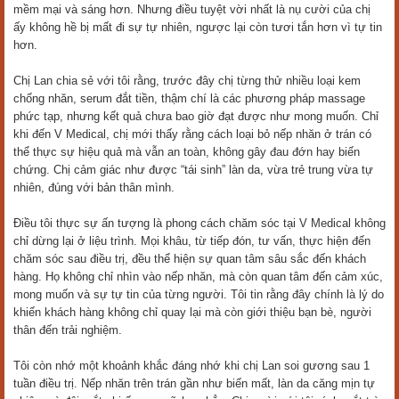
mềm mại và sáng hơn. Nhưng điều tuyệt vời nhất là nụ cười của chị
ấy không hề bị mất đi sự tự nhiên, ngược lại còn tươi tắn hơn vì tự tin
hơn.
Chị Lan chia sẻ với tôi rằng, trước đây chị từng thử nhiều loại kem
chống nhăn, serum đắt tiền, thậm chí là các phương pháp massage
phức tạp, nhưng kết quả chưa bao giờ đạt được như mong muốn. Chỉ
khi đến V Medical, chị mới thấy rằng cách loại bỏ nếp nhăn ở trán có
thể thực sự hiệu quả mà vẫn an toàn, không gây đau đớn hay biến
chứng. Chị cảm giác như được “tái sinh” làn da, vừa trẻ trung vừa tự
nhiên, đúng với bản thân mình.
Điều tôi thực sự ấn tượng là phong cách chăm sóc tại V Medical không
chỉ dừng lại ở liệu trình. Mọi khâu, từ tiếp đón, tư vấn, thực hiện đến
chăm sóc sau điều trị, đều thể hiện sự quan tâm sâu sắc đến khách
hàng. Họ không chỉ nhìn vào nếp nhăn, mà còn quan tâm đến cảm xúc,
mong muốn và sự tự tin của từng người. Tôi tin rằng đây chính là lý do
khiến khách hàng không chỉ quay lại mà còn giới thiệu bạn bè, người
thân đến trải nghiệm.
Tôi còn nhớ một khoảnh khắc đáng nhớ khi chị Lan soi gương sau 1
tuần điều trị. Nếp nhăn trên trán gần như biến mất, làn da căng mịn tự