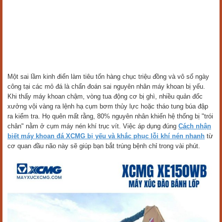
Một sai lầm kinh điển làm tiêu tốn hàng chục triệu đồng và vô số ngày
công tại các mỏ đá là chẩn đoán sai nguyên nhân máy khoan bị yếu.
Khi thấy máy khoan chậm, vòng tua động cơ bị ghì, nhiều quản đốc
xưởng vội vàng ra lệnh hạ cụm bơm thủy lực hoặc tháo tung búa đập
ra kiểm tra. Họ quên mất rằng, 80% nguyên nhân khiến hệ thống bị "trói
chân" nằm ở cụm máy nén khí trục vít. Việc áp dụng đúng
Cách nhận
biết máy khoan đá XCMG bị yếu và khắc phục lỗi khí nén nhanh
từ
cơ quan đầu não này sẽ giúp bạn bắt trúng bệnh chỉ trong vài phút.