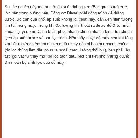
Sự tắc nghẽn này tạo ra một áp suất dội ngược (Backpressure) cực
lớn bên trong buồng nén. Động cơ Diesel phải gồng mình để thắng
được lực cản của khối áp suất không lối thoát này, dẫn đến hiện tượng
lịm tải, nóng máy. Trong khi đó, lượng khí thoát ra được để đi tới mũi
khoan lại yếu xìu. Cách khắc phục nhanh chóng nhất là kiểm tra chênh
lệch áp suất trước và sau lọc tách. Nếu thấy nhiệt độ máy nén khí tăng
vọt bất thường kèm theo lượng dầu máy nén bị hao hụt nhanh chóng
(do lọc thủng làm dầu phun ra ngoài theo đường thổi bụi), bạn phải lập
tức gọi vật tư thay mới bộ lọc tách dầu. Một chi tiết nhỏ nhưng quyết
định toàn bộ sinh lực của cỗ máy!