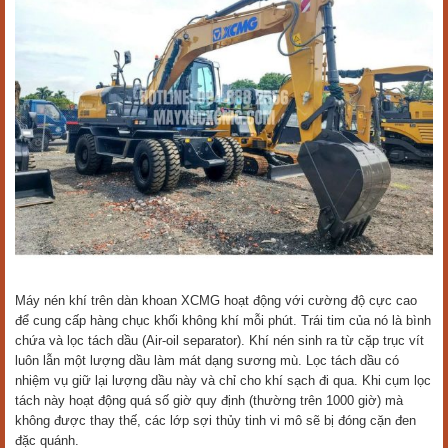
Máy nén khí trên dàn khoan XCMG hoạt động với cường độ cực cao
để cung cấp hàng chục khối không khí mỗi phút. Trái tim của nó là bình
chứa và lọc tách dầu (Air-oil separator). Khí nén sinh ra từ cặp trục vít
luôn lẫn một lượng dầu làm mát dạng sương mù. Lọc tách dầu có
nhiệm vụ giữ lại lượng dầu này và chỉ cho khí sạch đi qua. Khi cụm lọc
tách này hoạt động quá số giờ quy định (thường trên 1000 giờ) mà
không được thay thế, các lớp sợi thủy tinh vi mô sẽ bị đóng cặn đen
đặc quánh.