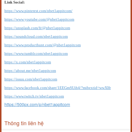
Link Social:
https://www.pinterest.com/nbet1appitcom/
https://www.youtube.com/@nbet1appitcom
https://unsplash.com/fr/@nbet1appitcom
https://soundcloud.com/nbet1appitcom
https://www.producthunt.com/@nbet1appitcom
https://www.tumblr.com/nbet1appitcom
https://x.com/nbet1appitcom
https://about.me/nbet1appitcom
https://issuu.com/nbet1appitcom
https://www.facebook.com/share/1EEGmSUih4/?mibextid=wwXIfr
https://www.twitch.tv/nbet1appitcom
https://500px.com/p/nbet1appitcom
Thông tin liên hệ