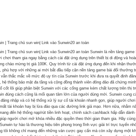
in | Trang chủ sun win| Link vào Sunwin20 an toàn
in | Trang chủ sun win| Link vào Sunwin20 an toàn Sunwin là nền tảng game 
i chơi tham gia ngay bằng cách cài đặt ứng dụng trên thiết bị di động và hoà
ng chào mừng trị giá 100K. Quy trình từ cài đặt ứng dụng đến khi nhận thưở
t, phù hợp với những ai mới bắt đầu tiếp cận nền tảng game bài đổi thưởng t
 vẫn thắc mắc về mức độ uy tín của Sunwin trước khi đưa ra quyết định đăn
, hệ thống bảo mật đa tầng và cộng đồng thành viên đông đảo đã chứng min
tố cốt lõi giúp phân biệt Sunwin với các cổng game kém chất lượng trên thị t
in đúng cách cũng là mối quan tâm lớn của người dùng mới. Sunwin cung cấ
 đăng nhập và có hệ thống xử lý sự cố tài khoản nhanh gọn, giúp người chơi 
 mất tài khoản hay bị lừa đảo qua các đường link giả mạo. Hơn nữa, nhằm nâ
mang đến hệ thống nạp/rút tiền linh hoạt, chính sách cashback hấp dẫn dành 
giúp người chơi mở khóa nhiều đặc quyền theo thời gian tham gia. Hãy cùng tì
Sunwin tự hào là thương hiệu tiên phong trong lĩnh vực giải trí trực tuyến nh
g tôi không chỉ mang đến những ván cược gay cấn mà còn xây dựng một không g