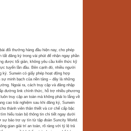
bài đổi thưởng hàng đầu hiện nay, cho phép
n tất đăng ký trong vài phút để nhận ngay phần
ng được tối giản, không yêu cầu kiến thức kỹ
rực tuyến lần đầu. Bên cạnh đó, nhiều người
g ký. Sunwin có giấy phép hoạt động hợp
h sự minh bạch của nền tảng – đây là những
rường. Ngoài ra, cách truy cập và đăng nhập
p đường link chính thức, hỗ trợ nhiều phương
luôn truy cập an toàn mà không phải lo lắng về
ng cao trải nghiệm sau khi đăng ký, Sunwin
cho thành viên thân thiết và cơ chế cấp bậc
m hiểu toàn bộ thông tin chi tiết ngay dưới
ờ sự bảo trợ uy tín từ tập đoàn Suncity World.
ian giải trí an toàn, rõ ràng với tỷ lệ trả