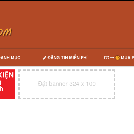
DANH MỤC
ĐĂNG TIN MIỄN PHÍ
MUA P
Đặt banner 324 x 100