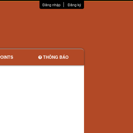
Đăng nhập
Đăng ký
OINTS
THÔNG BÁO