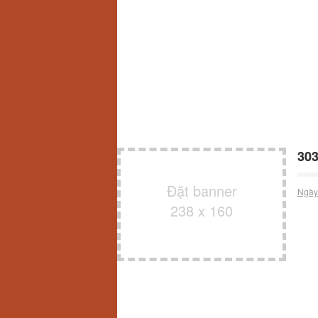
303
Đặt banner
Ngày
238 x 160