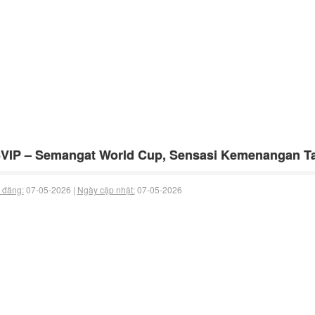
VIP – Semangat World Cup, Sensasi Kemenangan Ta
 đăng:
07-05-2026 |
Ngày cập nhật:
07-05-2026