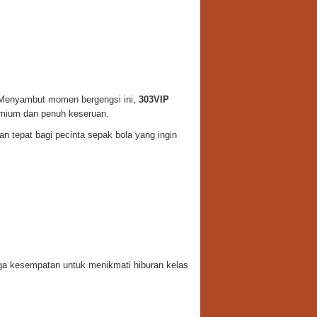
. Menyambut momen bergengsi ini,
303VIP
mium dan penuh keseruan.
an tepat bagi pecinta sepak bola yang ingin
uga kesempatan untuk menikmati hiburan kelas