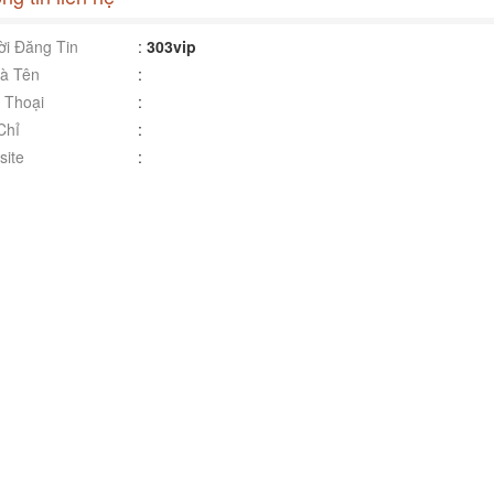
i Đăng Tin
:
303vip
à Tên
:
 Thoại
:
Chỉ
:
ite
: