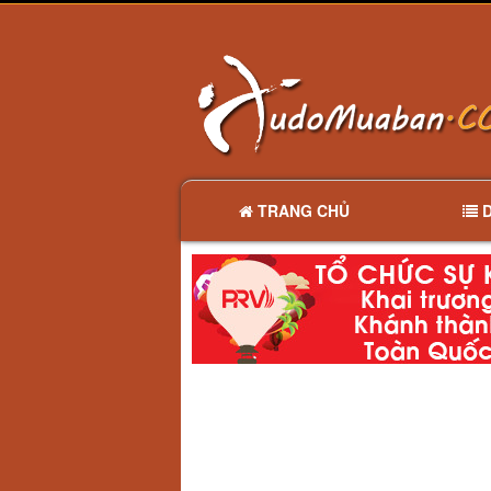
TRANG CHỦ