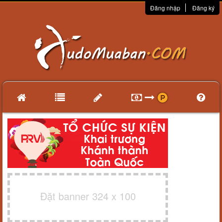
Đăng nhập
Đăng ký
Đặt banner 324 x 100