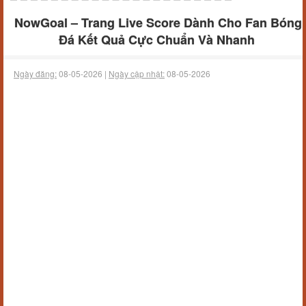
NowGoal – Trang Live Score Dành Cho Fan Bóng
Đá Kết Quả Cực Chuẩn Và Nhanh
Ngày đăng:
08-05-2026 |
Ngày cập nhật:
08-05-2026