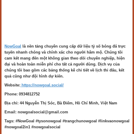
NowGoal
là nền tảng chuyên cung cấp dữ liệu tỷ số bóng đá trực
tuyến nhanh chóng và chính xác cho người hâm mộ. Chúng tôi
cam kết mang đến một không gian theo dõi chuyên nghiệp, hiện
đại và hoàn toàn miễn phí cho tất cả người dùng. Dịch vụ của
chúng tôi bao gồm các bảng thống kê chi tiết về lịch thi đấu, kết
quả cũng như đội hình dự kiến.
Website:
https://nowgoal.social/
Phone: 0934812752
Địa chỉ: 44 Nguyễn Thị Sóc, Bà Điểm, Hồ Chí Minh, Việt Nam
Email: nowgoalsocial@gmail.com
Tags: #NowGoal #tysonowgoal #trangchunowgoal #linkvaonowgoal
#nowgoal2in1 #nowgoalsocial