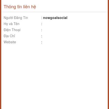
Thông tin liên hệ
Người Đăng Tin
:
nowgoalsocial
Họ và Tên
:
Điện Thoại
:
Địa Chỉ
:
Website
: