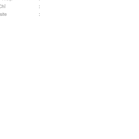
Chỉ
:
ite
: