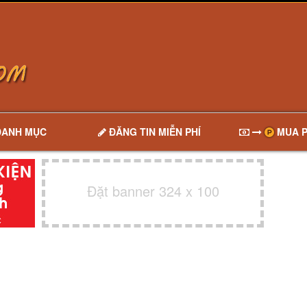
DANH MỤC
ĐĂNG TIN MIỄN PHÍ
MUA P
Đặt banner 324 x 100