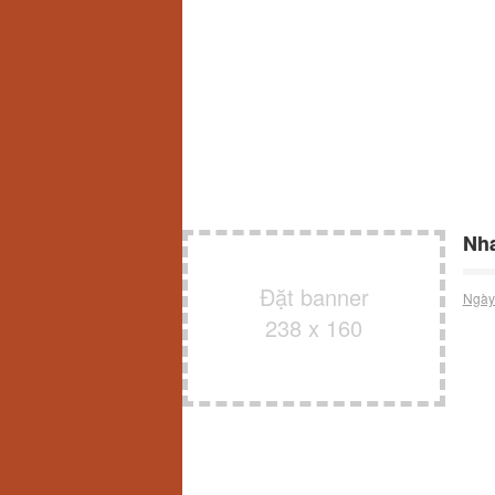
Nha
Đặt banner
Ngày
238 x 160