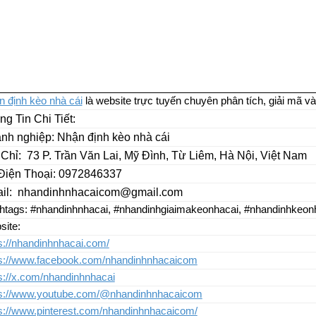
 định kèo nhà cái
là website trực tuyến chuyên phân tích, giải mã v
ng Tin Chi Tiết:
nh nghiệp: Nhận định kèo nhà cái
 Chỉ: 73 P. Trần Văn Lai, Mỹ Đình, Từ Liêm, Hà Nội, Việt Nam
Điện Thoại: 0972846337
il: nhandinhnhacaicom@gmail.com
htags: #nhandinhnhacai, #nhandinhgiaimakeonhacai, #nhandinhkeo
ite:
s://nhandinhnhacai.com/
ps://www.facebook.com/nhandinhnhacaicom
s://x.com/nhandinhnhacai
ps://www.youtube.com/@nhandinhnhacaicom
s://www.pinterest.com/nhandinhnhacaicom/