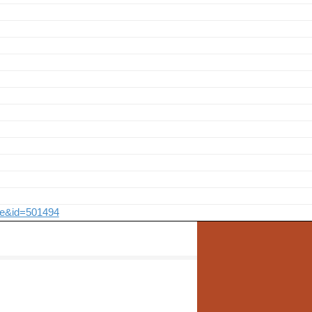
ile&id=501494