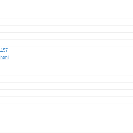
1157
.html