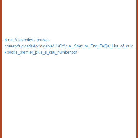
https://flexonics.com/wp-
content/uploads/formidable/11/Official_Start_to_End_FAQs_List_of_quic
kbooks_premier_plus_s_dial_number.pdf