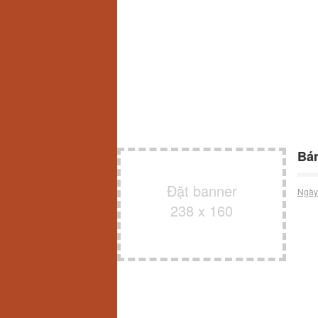
Bán
Đặt banner
Ngày
238 x 160