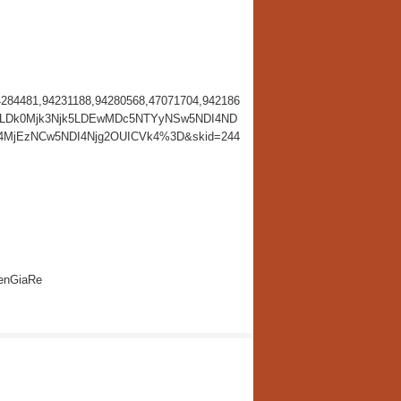
284481,94231188,94280568,47071704,942186
pSLDk0Mjk3Njk5LDEwMDc5NTYyNSw5NDI4ND
jEzNCw5NDI4Njg2OUICVk4%3D&skid=244
enGiaRe