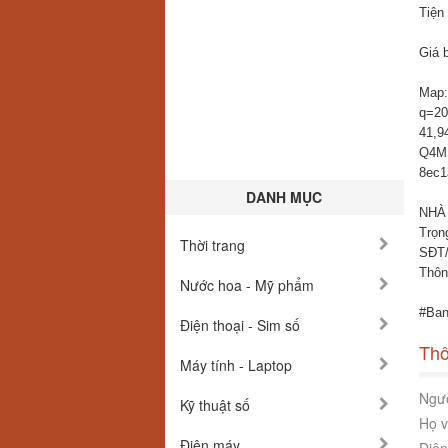
Tiện 
Giá b
Map:
q=20
41,
Q4M
8ec1
DANH MỤC
NHÀ 
Trọn
Thời trang
SĐT/
Thông
Nước hoa - Mỹ phẩm
#Ban
Điện thoại - Sim số
Thô
Máy tính - Laptop
Ngườ
Kỹ thuật số
Họ v
Điện máy