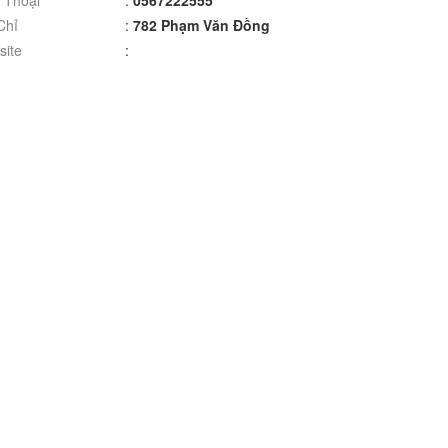
 Thoại
:
0567222555
Chỉ
:
782 Phạm Văn Đồng
ite
: