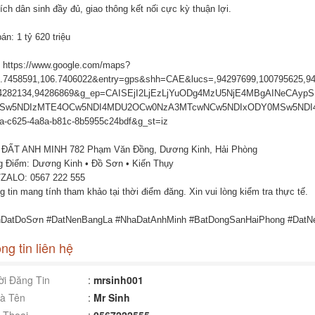
ích dân sinh đầy đủ, giao thông kết nối cực kỳ thuận lợi.
án: 1 tỷ 620 triệu
 https://www.google.com/maps?
.7458591,106.7406022&entry=gps&shh=CAE&lucs=,94297699,100795625,94
94282134,94286869&g_ep=CAISEjI2LjEzLjYuODg4MzU5NjE4MBgAINeCAy
Sw5NDIzMTE4OCw5NDI4MDU2OCw0NzA3MTcwNCw5NDIxODY0MSw5NDI4M
a-c625-4a8a-b81c-8b5955c24bdf&g_st=iz
ĐẤT ANH MINH 782 Phạm Văn Đồng, Dương Kinh, Hải Phòng
g Điểm: Dương Kinh • Đồ Sơn • Kiến Thụy
ZALO: 0567 222 555
 tin mang tính tham khảo tại thời điểm đăng. Xin vui lòng kiểm tra thực tế.
DatDoSơn #DatNenBangLa #NhaDatAnhMinh #BatDongSanHaiPhong #DatN
ng tin liên hệ
i Đăng Tin
:
mrsinh001
à Tên
:
Mr Sinh