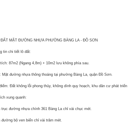
 ĐẤT MẶT ĐƯỜNG NHỰA PHƯỜNG BÀNG LA - ĐỒ SƠN
 tin chi tiết lô đất:
 tích: 87m2 (Ngang 4,8m) + 10m2 lưu không phía sau.
rí: Mặt đường nhựa thông thoáng tại phường Bàng La, quận Đồ Sơn.
điểm: Đất không lỗi phong thủy, không dính quy hoạch, khu dân cư phát triể
 ích xung quanh:
 trục đường nhựa chính 361 Bàng La chỉ vài chục mét.
 đường bộ ven biển chỉ vài trăm mét.