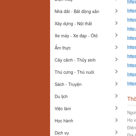
http
Nhà đất - Bất động sản
http
http
Xây dựng - Nội thất
http
Xe máy - Xe đạp - Ôtô
http
Ẩm thực
http
http
Cây cảnh - Thủy sinh
http
Thú cưng - Thú nuôi
http
Sách - Truyện
http
Du lịch
Thô
Việc làm
Ngườ
Họ v
Học hành
Điện
Dịch vụ
Địa 