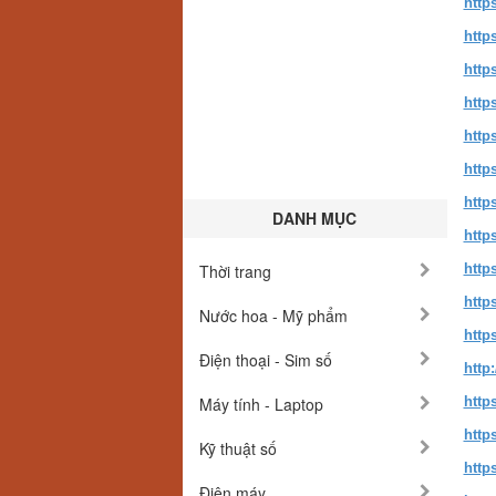
http
http
http
http
http
http
http
DANH MỤC
http
Thời trang
http
http
Nước hoa - Mỹ phẩm
http
Điện thoại - Sim số
http
Máy tính - Laptop
http
http
Kỹ thuật số
http
Điện máy