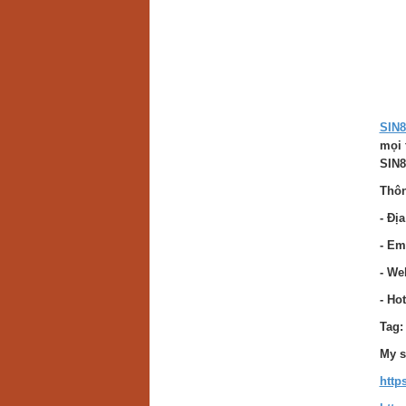
SIN8
mọi 
SIN8
Thôn
- Đị
- Em
- We
- Ho
Tag:
My s
http