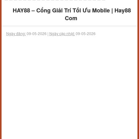
HAY88 – Cổng Giải Trí Tối Ưu Mobile | Hay88
Com
Ngày đăng:
09-05-2026 |
Ngày cập nhật:
09-05-2026