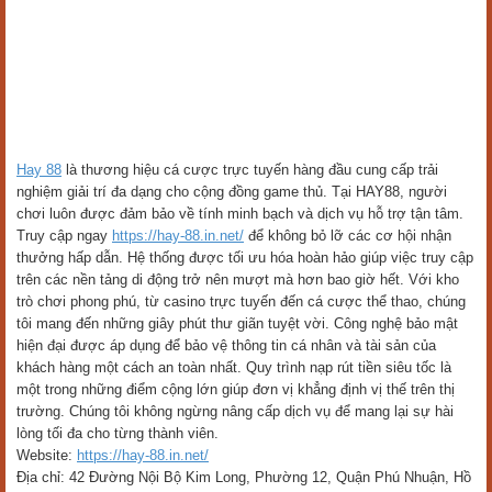
Hay 88
là thương hiệu cá cược trực tuyến hàng đầu cung cấp trải
nghiệm giải trí đa dạng cho cộng đồng game thủ. Tại HAY88, người
chơi luôn được đảm bảo về tính minh bạch và dịch vụ hỗ trợ tận tâm.
Truy cập ngay
https://hay-88.in.net/
để không bỏ lỡ các cơ hội nhận
thưởng hấp dẫn. Hệ thống được tối ưu hóa hoàn hảo giúp việc truy cập
trên các nền tảng di động trở nên mượt mà hơn bao giờ hết. Với kho
trò chơi phong phú, từ casino trực tuyến đến cá cược thể thao, chúng
tôi mang đến những giây phút thư giãn tuyệt vời. Công nghệ bảo mật
hiện đại được áp dụng để bảo vệ thông tin cá nhân và tài sản của
khách hàng một cách an toàn nhất. Quy trình nạp rút tiền siêu tốc là
một trong những điểm cộng lớn giúp đơn vị khẳng định vị thế trên thị
trường. Chúng tôi không ngừng nâng cấp dịch vụ để mang lại sự hài
lòng tối đa cho từng thành viên.
Website:
https://hay-88.in.net/
Địa chỉ: 42 Đường Nội Bộ Kim Long, Phường 12, Quận Phú Nhuận, Hồ