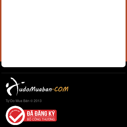
Tự Do Mua Bán © 2013