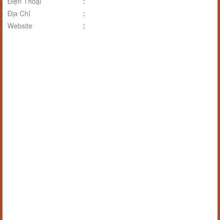
Điện Thoại
:
Địa Chỉ
:
Website
: