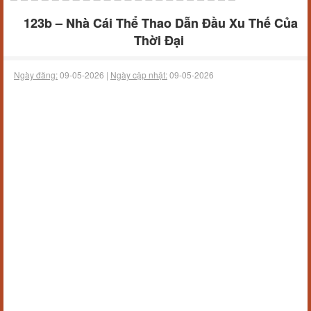
123b – Nhà Cái Thể Thao Dẫn Đầu Xu Thế Của
Thời Đại
Ngày đăng:
09-05-2026 |
Ngày cập nhật:
09-05-2026