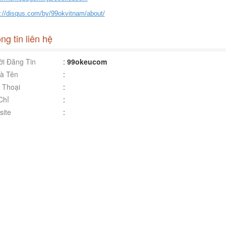
s://disqus.com/by/99okvitnam/about/
ng tin liên hệ
i Đăng Tin
:
99okeucom
à Tên
:
 Thoại
:
Chỉ
:
ite
: