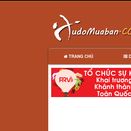
TRANG CHỦ