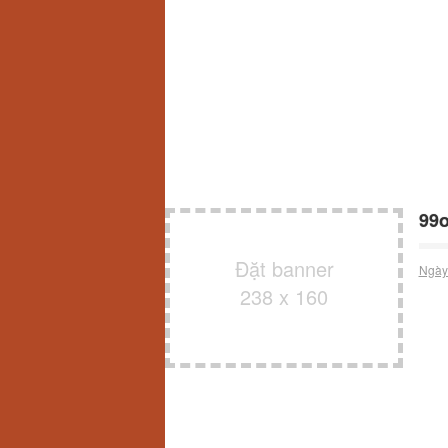
99
Đặt banner
Ngày
238 x 160