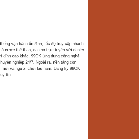
hống vận hành ổn định, tốc độ truy cập nhanh
á cược thể thao, casino trực tuyến với dealer
i trí đỉnh cao khác. 99OK ứng dụng công nghệ
huyên nghiệp 24/7. Ngoài ra, nền tảng còn
n mới và người chơi lâu năm. Đăng ký 99OK
uy tín.