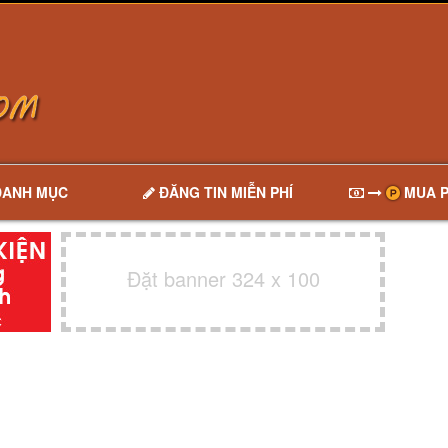
DANH MỤC
ĐĂNG TIN MIỄN PHÍ
MUA P
Đặt banner 324 x 100