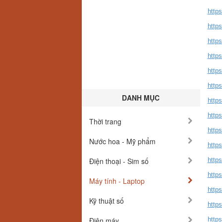
http
http
http
http
http
http
DANH MỤC
http
http
Thời trang
http
Nước hoa - Mỹ phẩm
http
Điện thoại - Sim số
http
http
Máy tính - Laptop
https
Kỹ thuật số
https
Điện máy
http