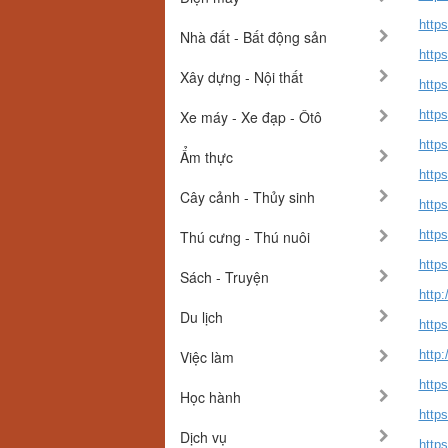
http
Nhà đất - Bất động sản
https
Xây dựng - Nội thất
http
Xe máy - Xe đạp - Ôtô
http
https
Ẩm thực
http
Cây cảnh - Thủy sinh
https
Thú cưng - Thú nuôi
https
http
Sách - Truyện
http
Du lịch
http
Việc làm
http
http
Học hành
http
Dịch vụ
http