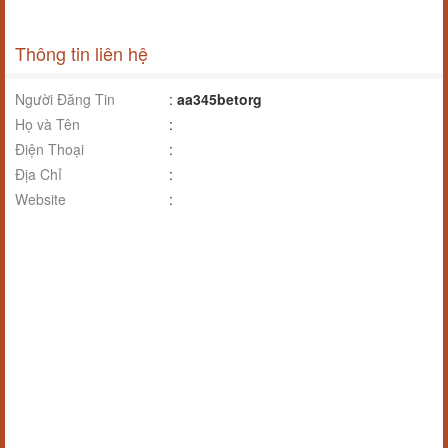
Thông tin liên hệ
Người Đăng Tin
:
aa345betorg
Họ và Tên
:
Điện Thoại
:
Địa Chỉ
:
Website
: