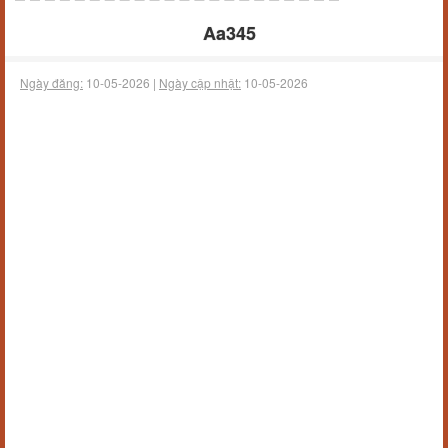
Aa345
Ngày đăng:
10-05-2026 |
Ngày cập nhật:
10-05-2026