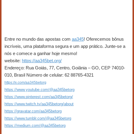
Entre no mundo das apostas com
aa345
! Oferecemos bônus
incríveis, uma plataforma segura e um app prático. Junte-se a
nós e comece a ganhar hoje mesmo!
website:
https://aa345bet.org/
Endereço: Rua Goiás, 77, Centro, Goiânia – GO, CEP 74010-
010, Brasil Número de celular: 62 88765-4321
https://x.com/aa345betorg
https://www.youtube.com/@aa345betorg
https://www.pinterest.com/aa345betorg/
https://www.twitch.tv/aa345betorg/about
https://gravatar.com/aa345betorg
https://www.tumblr.com/@aa345betorg
https://medium.com/@aa345betorg