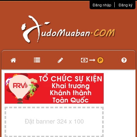
Đăng nhập
Đăng ký
Đặt banner 324 x 100