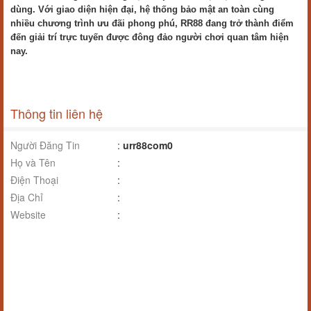
dùng. Với giao diện hiện đại, hệ thống bảo mật an toàn cùng
nhiều chương trình ưu đãi phong phú, RR88 đang trở thành điểm
đến giải trí trực tuyến được đông đảo người chơi quan tâm hiện
nay.
Thông tin liên hệ
Người Đăng Tin
:
urr88com0
Họ và Tên
:
Điện Thoại
:
Địa Chỉ
:
Website
: