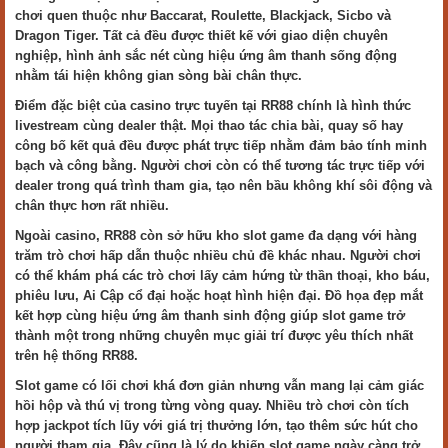
chơi quen thuộc như Baccarat, Roulette, Blackjack, Sicbo và
Dragon Tiger. Tất cả đều được thiết kế với giao diện chuyên
nghiệp, hình ảnh sắc nét cùng hiệu ứng âm thanh sống động
nhằm tái hiện không gian sòng bài chân thực.
Điểm đặc biệt của casino trực tuyến tại RR88 chính là hình thức
livestream cùng dealer thật. Mọi thao tác chia bài, quay số hay
công bố kết quả đều được phát trực tiếp nhằm đảm bảo tính minh
bạch và công bằng. Người chơi còn có thể tương tác trực tiếp với
dealer trong quá trình tham gia, tạo nên bầu không khí sôi động và
chân thực hơn rất nhiều.
Ngoài casino, RR88 còn sở hữu kho slot game đa dạng với hàng
trăm trò chơi hấp dẫn thuộc nhiều chủ đề khác nhau. Người chơi
có thể khám phá các trò chơi lấy cảm hứng từ thần thoại, kho báu,
phiêu lưu, Ai Cập cổ đại hoặc hoạt hình hiện đại. Đồ họa đẹp mắt
kết hợp cùng hiệu ứng âm thanh sinh động giúp slot game trở
thành một trong những chuyên mục giải trí được yêu thích nhất
trên hệ thống RR88.
Slot game có lối chơi khá đơn giản nhưng vẫn mang lại cảm giác
hồi hộp và thú vị trong từng vòng quay. Nhiều trò chơi còn tích
hợp jackpot tích lũy với giá trị thưởng lớn, tạo thêm sức hút cho
người tham gia. Đây cũng là lý do khiến slot game ngày càng trở