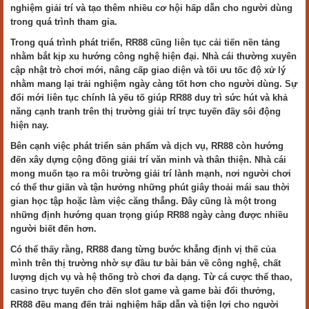
nghiệm giải trí và tạo thêm nhiều cơ hội hấp dẫn cho người dùng
trong quá trình tham gia.
Trong quá trình phát triển, RR88 cũng liên tục cải tiến nền tảng
nhằm bắt kịp xu hướng công nghệ hiện đại. Nhà cái thường xuyên
cập nhật trò chơi mới, nâng cấp giao diện và tối ưu tốc độ xử lý
nhằm mang lại trải nghiệm ngày càng tốt hơn cho người dùng. Sự
đổi mới liên tục chính là yếu tố giúp RR88 duy trì sức hút và khả
năng cạnh tranh trên thị trường giải trí trực tuyến đầy sôi động
hiện nay.
Bên cạnh việc phát triển sản phẩm và dịch vụ, RR88 còn hướng
đến xây dựng cộng đồng giải trí văn minh và thân thiện. Nhà cái
mong muốn tạo ra môi trường giải trí lành mạnh, nơi người chơi
có thể thư giãn và tận hưởng những phút giây thoải mái sau thời
gian học tập hoặc làm việc căng thẳng. Đây cũng là một trong
những định hướng quan trọng giúp RR88 ngày càng được nhiều
người biết đến hơn.
Có thể thấy rằng, RR88 đang từng bước khẳng định vị thế của
mình trên thị trường nhờ sự đầu tư bài bản về công nghệ, chất
lượng dịch vụ và hệ thống trò chơi đa dạng. Từ cá cược thể thao,
casino trực tuyến cho đến slot game và game bài đổi thưởng,
RR88 đều mang đến trải nghiệm hấp dẫn và tiện lợi cho người