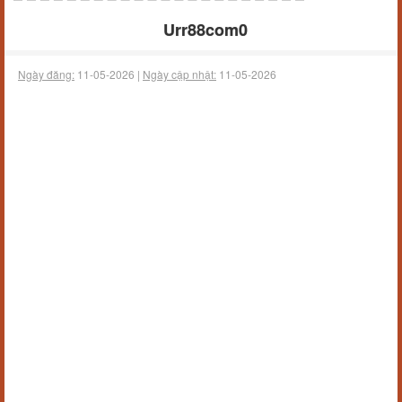
Urr88com0
Ngày đăng:
11-05-2026 |
Ngày cập nhật:
11-05-2026