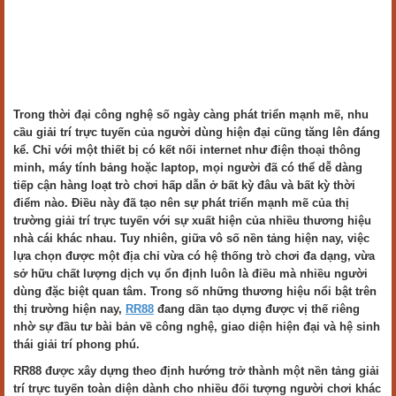
Trong thời đại công nghệ số ngày càng phát triển mạnh mẽ, nhu
cầu giải trí trực tuyến của người dùng hiện đại cũng tăng lên đáng
kể. Chỉ với một thiết bị có kết nối internet như điện thoại thông
minh, máy tính bảng hoặc laptop, mọi người đã có thể dễ dàng
tiếp cận hàng loạt trò chơi hấp dẫn ở bất kỳ đâu và bất kỳ thời
điểm nào. Điều này đã tạo nên sự phát triển mạnh mẽ của thị
trường giải trí trực tuyến với sự xuất hiện của nhiều thương hiệu
nhà cái khác nhau. Tuy nhiên, giữa vô số nền tảng hiện nay, việc
lựa chọn được một địa chỉ vừa có hệ thống trò chơi đa dạng, vừa
sở hữu chất lượng dịch vụ ổn định luôn là điều mà nhiều người
dùng đặc biệt quan tâm. Trong số những thương hiệu nổi bật trên
thị trường hiện nay,
RR88
đang dần tạo dựng được vị thế riêng
nhờ sự đầu tư bài bản về công nghệ, giao diện hiện đại và hệ sinh
thái giải trí phong phú.
RR88 được xây dựng theo định hướng trở thành một nền tảng giải
trí trực tuyến toàn diện dành cho nhiều đối tượng người chơi khác