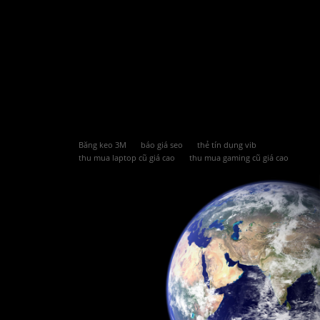
Băng keo 3M
báo giá seo
thẻ tín dụng vib
thu mua laptop cũ giá cao
thu mua gaming cũ giá cao