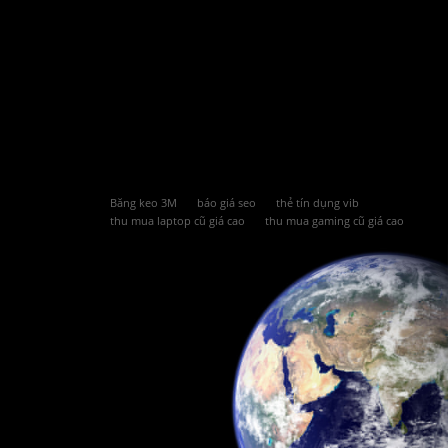
Băng keo 3M
báo giá seo
thẻ tín dụng vib
thu mua laptop cũ giá cao
thu mua gaming cũ giá cao