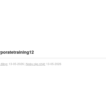
poratetraining12
 đăng:
13-05-2026 |
Ngày cập nhật:
13-05-2026