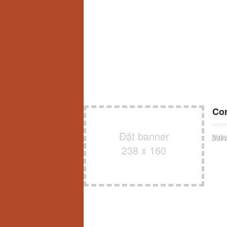
Cor
Đặt banner
Ngày
238 x 160