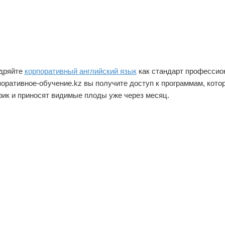
дряйте
корпоративный английский язык
как стандарт профессион
поративное-обучение.kz вы получите доступ к программам, кото
фик и приносят видимые плоды уже через месяц.