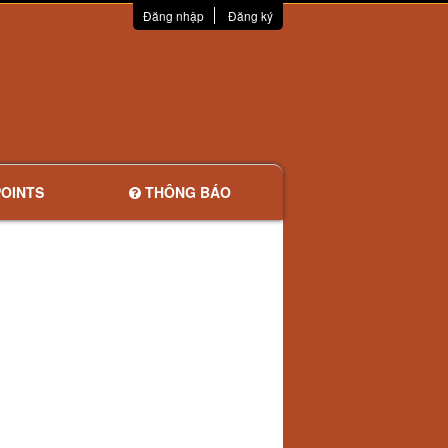
Đăng nhập
Đăng ký
OINTS
THÔNG BÁO