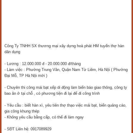
Công Ty TNHH SX thương mại xây dựng hoà phát HM tuyển thợ hàn
dân dụng
- Lương : 12.000.000 đ - 20.000.000 đ/tháng
- Làm việc : Phường Trung Văn, Quận Nam Từ Liêm, Hà Nội ( Phường
Đại Mỗ, TP Hà Nội mới )
- Chuyên thi công mái bạt xếp di động làm biển báo giao thông, công ty
bao ăn ở tại chỗ , có phương tiện đi lại để đi công trình
- Yêu cầu : biết hàn xì, yêu tiên thợ thạo việc mái bạt, biển quảng cáo,
gia công khung thép
- Không yêu cầu bằng cấp, có thể đi làm ngay
- SĐT Liên hệ: 0917089929