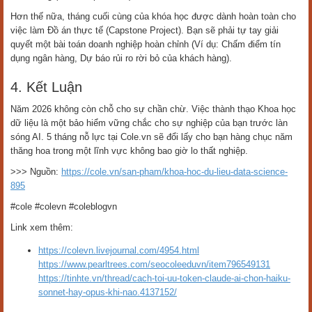
Hơn thế nữa, tháng cuối cùng của khóa học được dành hoàn toàn cho
việc làm Đồ án thực tế (Capstone Project). Bạn sẽ phải tự tay giải
quyết một bài toán doanh nghiệp hoàn chỉnh (Ví dụ: Chấm điểm tín
dụng ngân hàng, Dự báo rủi ro rời bỏ của khách hàng).
4. Kết Luận
Năm 2026 không còn chỗ cho sự chần chừ. Việc thành thạo Khoa học
dữ liệu là một bảo hiểm vững chắc cho sự nghiệp của bạn trước làn
sóng AI. 5 tháng nỗ lực tại Cole.vn sẽ đổi lấy cho bạn hàng chục năm
thăng hoa trong một lĩnh vực không bao giờ lo thất nghiệp.
>>> Nguồn:
https://cole.vn/san-pham/khoa-hoc-du-lieu-data-science-
895
#cole #colevn #coleblogvn
Link xem thêm:
https://colevn.livejournal.com/4954.html
https://www.pearltrees.com/seocoleeduvn/item796549131
https://tinhte.vn/thread/cach-toi-uu-token-claude-ai-chon-haiku-
sonnet-hay-opus-khi-nao.4137152/