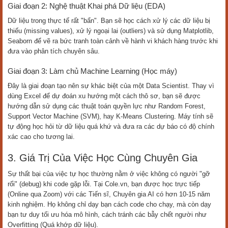
Giai đoạn 2: Nghệ thuật Khai phá Dữ liệu (EDA)
Dữ liệu trong thực tế rất "bẩn". Bạn sẽ học cách xử lý các dữ liệu bị
thiếu (missing values), xử lý ngoại lai (outliers) và sử dụng Matplotlib,
Seaborn để vẽ ra bức tranh toàn cảnh về hành vi khách hàng trước khi
đưa vào phân tích chuyên sâu.
Giai đoạn 3: Làm chủ Machine Learning (Học máy)
Đây là giai đoạn tạo nên sự khác biệt của một Data Scientist. Thay vì
dùng Excel để dự đoán xu hướng một cách thô sơ, bạn sẽ được
hướng dẫn sử dụng các thuật toán quyền lực như Random Forest,
Support Vector Machine (SVM), hay K-Means Clustering. Máy tính sẽ
tự động học hỏi từ dữ liệu quá khứ và đưa ra các dự báo có độ chính
xác cao cho tương lai.
3. Giá Trị Của Việc Học Cùng Chuyên Gia
Sự thất bại của việc tự học thường nằm ở việc không có người "gỡ
rối" (debug) khi code gặp lỗi. Tại Cole.vn, bạn được học trực tiếp
(Online qua Zoom) với các Tiến sĩ, Chuyên gia AI có hơn 10-15 năm
kinh nghiệm. Họ không chỉ dạy bạn cách code cho chạy, mà còn dạy
bạn tư duy tối ưu hóa mô hình, cách tránh các bẫy chết người như
Overfitting (Quá khớp dữ liệu).