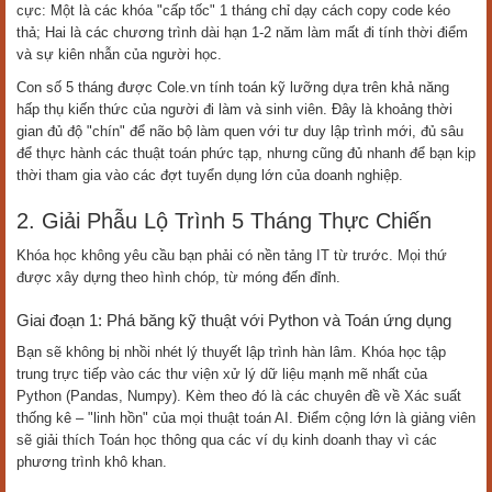
cực: Một là các khóa "cấp tốc" 1 tháng chỉ dạy cách copy code kéo
thả; Hai là các chương trình dài hạn 1-2 năm làm mất đi tính thời điểm
và sự kiên nhẫn của người học.
Con số 5 tháng được Cole.vn tính toán kỹ lưỡng dựa trên khả năng
hấp thụ kiến thức của người đi làm và sinh viên. Đây là khoảng thời
gian đủ độ "chín" để não bộ làm quen với tư duy lập trình mới, đủ sâu
để thực hành các thuật toán phức tạp, nhưng cũng đủ nhanh để bạn kịp
thời tham gia vào các đợt tuyển dụng lớn của doanh nghiệp.
2. Giải Phẫu Lộ Trình 5 Tháng Thực Chiến
Khóa học không yêu cầu bạn phải có nền tảng IT từ trước. Mọi thứ
được xây dựng theo hình chóp, từ móng đến đỉnh.
Giai đoạn 1: Phá băng kỹ thuật với Python và Toán ứng dụng
Bạn sẽ không bị nhồi nhét lý thuyết lập trình hàn lâm. Khóa học tập
trung trực tiếp vào các thư viện xử lý dữ liệu mạnh mẽ nhất của
Python (Pandas, Numpy). Kèm theo đó là các chuyên đề về Xác suất
thống kê – "linh hồn" của mọi thuật toán AI. Điểm cộng lớn là giảng viên
sẽ giải thích Toán học thông qua các ví dụ kinh doanh thay vì các
phương trình khô khan.