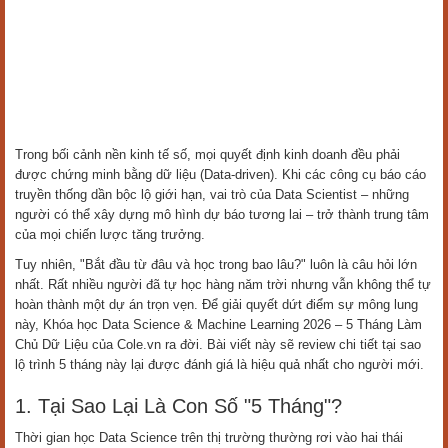
Trong bối cảnh nền kinh tế số, mọi quyết định kinh doanh đều phải
được chứng minh bằng dữ liệu (Data-driven). Khi các công cụ báo cáo
truyền thống dần bộc lộ giới hạn, vai trò của Data Scientist – những
người có thể xây dựng mô hình dự báo tương lai – trở thành trung tâm
của mọi chiến lược tăng trưởng.
Tuy nhiên, "Bắt đầu từ đâu và học trong bao lâu?" luôn là câu hỏi lớn
nhất. Rất nhiều người đã tự học hàng năm trời nhưng vẫn không thể tự
hoàn thành một dự án trọn vẹn. Để giải quyết dứt điểm sự mông lung
này, Khóa học Data Science & Machine Learning 2026 – 5 Tháng Làm
Chủ Dữ Liệu của Cole.vn ra đời. Bài viết này sẽ review chi tiết tại sao
lộ trình 5 tháng này lại được đánh giá là hiệu quả nhất cho người mới.
1. Tại Sao Lại Là Con Số "5 Tháng"?
Thời gian học Data Science trên thị trường thường rơi vào hai thái