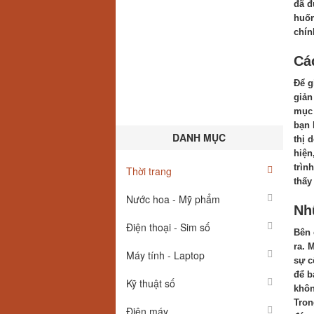
đã đ
huốn
chín
Cá
Để g
giản
mục 
bạn 
DANH MỤC
thị 
hiện
trìn
Thời trang
thấy
Nước hoa - Mỹ phẩm
Nh
Điện thoại - Sim số
Bên 
ra. 
Máy tính - Laptop
sự c
để b
Kỹ thuật số
khôn
Tron
Điện máy