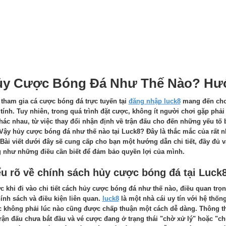
y Cược Bóng Đá Như Thế Nào? Hướ
 tham gia cá cược bóng đá trực tuyến tại
đăng nhập luck8
mang đến cho 
 tính. Tuy nhiên, trong quá trình đặt cược, không ít người chơi gặp phả
hác nhau, từ việc thay đổi nhận định về trận đấu cho đến những yếu tố
. Vậy hủy cược bóng đá như thế nào tại Luck8? Đây là thắc mắc của rất 
 Bài viết dưới đây sẽ cung cấp cho bạn một hướng dẫn chi tiết, đầy đủ 
 như những điều cần biết để đảm bảo quyền lợi của mình.
ểu rõ về chính sách hủy cược bóng đá tại Luck
c khi đi vào chi tiết cách hủy cược bóng đá như thế nào, điều quan tr
hính sách và điều kiện liên quan.
luck8
là một nhà cái uy tín với hệ thốn
 không phải lúc nào cũng được chấp thuận một cách dễ dàng. Thông th
trận đấu chưa bắt đầu và vé cược đang ở trạng thái "chờ xử lý" hoặc "