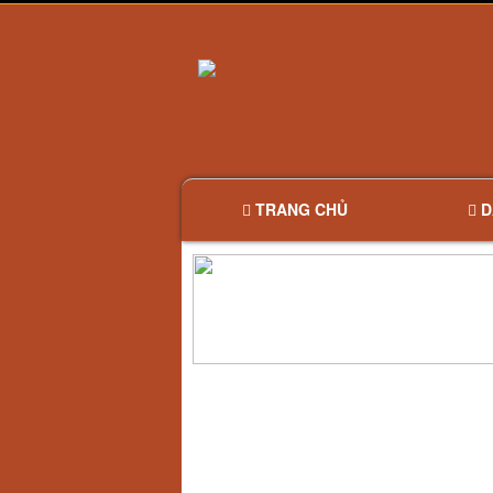
TRANG CHỦ
D