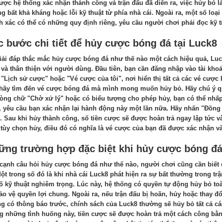
ược hệ thống xác nhận thành công và trận đấu đã diễn ra, việc hủy bỏ l
g bất khả kháng hoặc lỗi kỹ thuật từ phía nhà cái. Ngoài ra, một số loạ
h xác có thể có những quy định riêng, yêu cầu người chơi phải đọc kỹ t
c bước chi tiết để hủy cược bóng đá tại Luck8
iải đáp thắc mắc hủy cược bóng đá như thế nào một cách hiệu quả, Luck
 và thân thiện với người dùng. Đầu tiên, bạn cần đăng nhập vào tài kh
"Lịch sử cược" hoặc "Vé cược của tôi", nơi hiển thị tất cả các vé cược b
hãy tìm đến vé cược bóng đá mà mình mong muốn hủy bỏ. Hãy chú ý qua
dòng chữ "Chờ xử lý" hoặc có biểu tượng cho phép hủy, bạn có thể nhấp
, yêu cầu bạn xác nhận lại hành động này một lần nữa. Hãy nhấn "Đồng 
h. Sau khi hủy thành công, số tiền cược sẽ được hoàn trả ngay lập tức 
 tùy chọn hủy, điều đó có nghĩa là vé cược của bạn đã được xác nhận và
ững trường hợp đặc biệt khi hủy cược bóng đ
cạnh câu hỏi hủy cược bóng đá như thế nào, người chơi cũng cần biết 
Một trong số đó là khi nhà cái Luck8 phát hiện ra sự bất thường trong tr
ố kỹ thuật nghiêm trọng. Lúc này, hệ thống có quyền tự động hủy bỏ to
ảo vệ quyền lợi chung. Ngoài ra, nếu trận đấu bị hoãn, hủy hoặc thay đổ
g có thông báo trước, chính sách của Luck8 thường sẽ hủy bỏ tất cả các
g những tình huống này, tiền cược sẽ được hoàn trả một cách công bằn