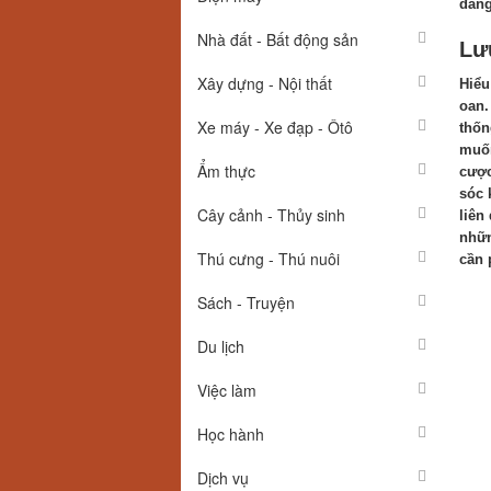
đáng
Nhà đất - Bất động sản
Lư
Xây dựng - Nội thất
Hiểu
oan.
Xe máy - Xe đạp - Ôtô
thốn
muốn
Ẩm thực
cược
sóc 
Cây cảnh - Thủy sinh
liên
nhữn
Thú cưng - Thú nuôi
cần 
Sách - Truyện
Du lịch
Việc làm
Học hành
Dịch vụ