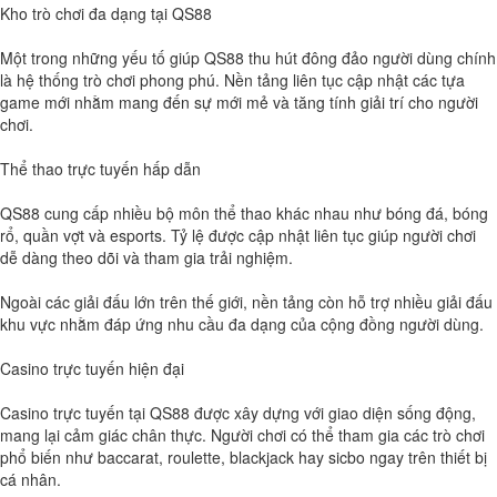
Kho trò chơi đa dạng tại QS88
Một trong những yếu tố giúp QS88 thu hút đông đảo người dùng chính
là hệ thống trò chơi phong phú. Nền tảng liên tục cập nhật các tựa
game mới nhằm mang đến sự mới mẻ và tăng tính giải trí cho người
chơi.
Thể thao trực tuyến hấp dẫn
QS88 cung cấp nhiều bộ môn thể thao khác nhau như bóng đá, bóng
rổ, quần vợt và esports. Tỷ lệ được cập nhật liên tục giúp người chơi
dễ dàng theo dõi và tham gia trải nghiệm.
Ngoài các giải đấu lớn trên thế giới, nền tảng còn hỗ trợ nhiều giải đấu
khu vực nhằm đáp ứng nhu cầu đa dạng của cộng đồng người dùng.
Casino trực tuyến hiện đại
Casino trực tuyến tại QS88 được xây dựng với giao diện sống động,
mang lại cảm giác chân thực. Người chơi có thể tham gia các trò chơi
phổ biến như baccarat, roulette, blackjack hay sicbo ngay trên thiết bị
cá nhân.