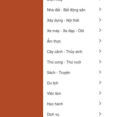
Nhà đất - Bất động sản
Xây dựng - Nội thất
Xe máy - Xe đạp - Ôtô
Ẩm thực
Cây cảnh - Thủy sinh
Thú cưng - Thú nuôi
Sách - Truyện
Du lịch
Việc làm
Học hành
Dịch vụ