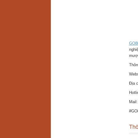
GO8
nghi
mượt 
Thông
Webs
Địa 
Hotl
Mail
#GO8
Thô