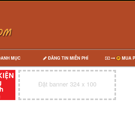
DANH MỤC
ĐĂNG TIN MIỄN PHÍ
MUA P
Đặt banner 324 x 100