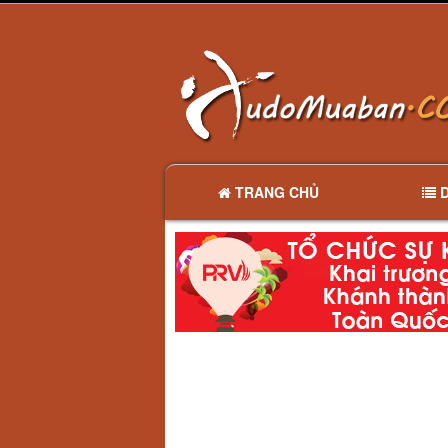
TRANG CHỦ