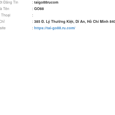
i Đăng Tin
:
taigo88rucom
à Tên
:
GO88
 Thoại
:
Chỉ
:
385 Đ. Lý Thường Kiệt, Dĩ An, Hồ Chí Minh 84
ite
:
https://tai-go88.ru.com/