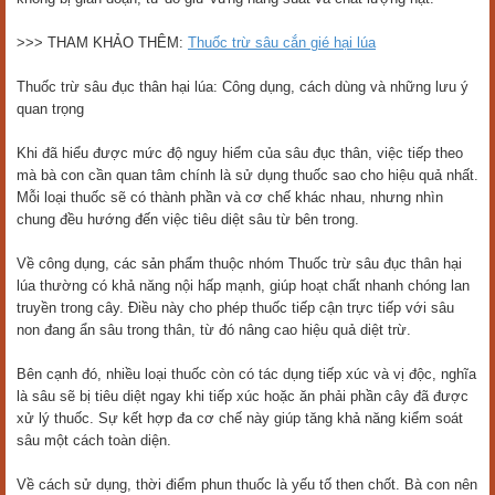
>>> THAM KHẢO THÊM:
Thuốc trừ sâu cắn gié hại lúa
Thuốc trừ sâu đục thân hại lúa: Công dụng, cách dùng và những lưu ý
quan trọng
Khi đã hiểu được mức độ nguy hiểm của sâu đục thân, việc tiếp theo
mà bà con cần quan tâm chính là sử dụng thuốc sao cho hiệu quả nhất.
Mỗi loại thuốc sẽ có thành phần và cơ chế khác nhau, nhưng nhìn
chung đều hướng đến việc tiêu diệt sâu từ bên trong.
Về công dụng, các sản phẩm thuộc nhóm Thuốc trừ sâu đục thân hại
lúa thường có khả năng nội hấp mạnh, giúp hoạt chất nhanh chóng lan
truyền trong cây. Điều này cho phép thuốc tiếp cận trực tiếp với sâu
non đang ẩn sâu trong thân, từ đó nâng cao hiệu quả diệt trừ.
Bên cạnh đó, nhiều loại thuốc còn có tác dụng tiếp xúc và vị độc, nghĩa
là sâu sẽ bị tiêu diệt ngay khi tiếp xúc hoặc ăn phải phần cây đã được
xử lý thuốc. Sự kết hợp đa cơ chế này giúp tăng khả năng kiểm soát
sâu một cách toàn diện.
Về cách sử dụng, thời điểm phun thuốc là yếu tố then chốt. Bà con nên