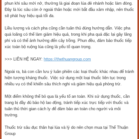
phun khi sâu mới nở, thường là giai đoạn lúa đẻ nhánh hoặc làm đòng.
Đây là lúc sâu còn ở ngoài thân hoặc mới bắt đầu xâm nhập, nên thuốc
sẽ phát huy hiệu quả tối đa.
Liều lượng và cách pha cũng cần tuân thủ đúng hướng dẫn. Việc pha
quá loãng có thể làm giảm hiệu quả, trong khi pha quá đặc lại gây lãng
phí và có thể ảnh hưởng đến cây trồng. Phun đều, đảm bảo thuốc tiếp
xúc toàn bộ ruộng lúa cũng là yếu tố quan trọng.
>>> LIÊN HỆ NGAY:
https://thethuangroup.com
Ngoài ra, bà con cần lưu ý luân phiên các loại thuốc khác nhau để tránh
hiện tượng kháng thuốc. Việc sử dụng một loại thuốc liên tục trong
nhiều vụ có thể khiến sâu thích nghi và giảm hiệu quả phòng trừ.
Một điểm không thể bỏ qua là yếu tố an toàn. Khi sử dụng thuốc, cần
trang bị đầy đủ bảo hộ lao động, tránh tiếp xúc trực tiếp với thuốc và
tuân thủ thời gian cách ly để đảm bảo an toàn cho người và môi
trường.
Thuốc trừ sâu đục thân hại lúa và lý do nên chọn mua tại Thể Thuận
Group