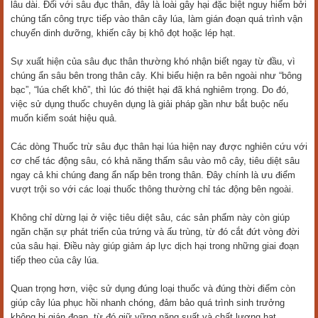
lâu dài. Đối với sâu đục thân, đây là loài gây hại đặc biệt nguy hiểm bởi
chúng tấn công trực tiếp vào thân cây lúa, làm gián đoạn quá trình vận
chuyển dinh dưỡng, khiến cây bị khô đọt hoặc lép hạt.
Sự xuất hiện của sâu đục thân thường khó nhận biết ngay từ đầu, vì
chúng ẩn sâu bên trong thân cây. Khi biểu hiện ra bên ngoài như “bông
bạc”, “lúa chết khô”, thì lúc đó thiệt hại đã khá nghiêm trọng. Do đó,
việc sử dụng thuốc chuyên dụng là giải pháp gần như bắt buộc nếu
muốn kiểm soát hiệu quả.
Các dòng Thuốc trừ sâu đục thân hại lúa hiện nay được nghiên cứu với
cơ chế tác động sâu, có khả năng thấm sâu vào mô cây, tiêu diệt sâu
ngay cả khi chúng đang ẩn nấp bên trong thân. Đây chính là ưu điểm
vượt trội so với các loại thuốc thông thường chỉ tác động bên ngoài.
Không chỉ dừng lại ở việc tiêu diệt sâu, các sản phẩm này còn giúp
ngăn chặn sự phát triển của trứng và ấu trùng, từ đó cắt đứt vòng đời
của sâu hại. Điều này giúp giảm áp lực dịch hại trong những giai đoạn
tiếp theo của cây lúa.
Quan trọng hơn, việc sử dụng đúng loại thuốc và đúng thời điểm còn
giúp cây lúa phục hồi nhanh chóng, đảm bảo quá trình sinh trưởng
không bị gián đoạn, từ đó giữ vững năng suất và chất lượng hạt.