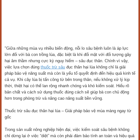
"Giữa những mùa vụ nhiều biến động, nỗi lo sâu bệnh luôn là áp lực
lớn đối với bà con trồng lúa, đặc biệt là khi đối mặt với đối tượng gây
hại âm thầm nhưng cực kỳ nguy hiểm – sâu đục thân. Chính vì vậy,
việc lựa chọn đúng
thuốc trừ sâu
đục thân hại lúa không chỉ là giải
pháp bảo vệ năng suất mà còn là yếu tố quyết định đến hiệu quả kinh tế
cả vụ. Khi cây lúa bị tấn công từ bên trong thân, nếu không xử lý kịp
thời, thiệt hại có thể lan rộng nhanh chóng và khó kiểm soát. Hiểu rõ
bản chất và cách sử dụng thuốc đúng cách sẽ giúp bà con chủ động
hơn trong phòng trừ và nâng cao năng suất bền vững.
Thuốc trừ sâu đục thân hại lúa – Giải pháp bảo vệ mùa màng ngay từ
gốc
Trong sản xuất nông nghiệp hiện đại, việc kiểm soát sâu bệnh không
chỉ dừng lại ở việc “diệt” mà còn phải đảm bảo tính an toàn và hiệu quả