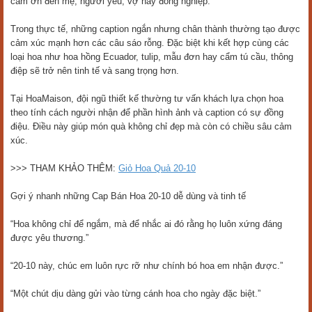
cảm ơn đến mẹ, người yêu, vợ hay đồng nghiệp.
Trong thực tế, những caption ngắn nhưng chân thành thường tạo được
cảm xúc mạnh hơn các câu sáo rỗng. Đặc biệt khi kết hợp cùng các
loại hoa như hoa hồng Ecuador, tulip, mẫu đơn hay cẩm tú cầu, thông
điệp sẽ trở nên tinh tế và sang trọng hơn.
Tại HoaMaison, đội ngũ thiết kế thường tư vấn khách lựa chọn hoa
theo tính cách người nhận để phần hình ảnh và caption có sự đồng
điệu. Điều này giúp món quà không chỉ đẹp mà còn có chiều sâu cảm
xúc.
>>> THAM KHẢO THÊM:
Giỏ Hoa Quả 20-10
Gợi ý nhanh những Cap Bán Hoa 20-10 dễ dùng và tinh tế
“Hoa không chỉ để ngắm, mà để nhắc ai đó rằng họ luôn xứng đáng
được yêu thương.”
“20-10 này, chúc em luôn rực rỡ như chính bó hoa em nhận được.”
“Một chút dịu dàng gửi vào từng cánh hoa cho ngày đặc biệt.”