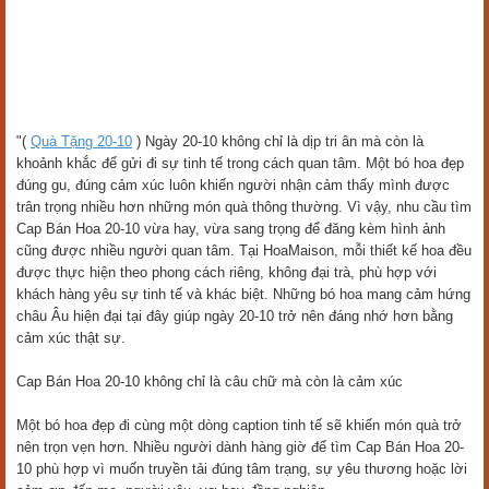
"(
Quà Tặng 20-10
) Ngày 20-10 không chỉ là dịp tri ân mà còn là
khoảnh khắc để gửi đi sự tinh tế trong cách quan tâm. Một bó hoa đẹp
đúng gu, đúng cảm xúc luôn khiến người nhận cảm thấy mình được
trân trọng nhiều hơn những món quà thông thường. Vì vậy, nhu cầu tìm
Cap Bán Hoa 20-10 vừa hay, vừa sang trọng để đăng kèm hình ảnh
cũng được nhiều người quan tâm. Tại HoaMaison, mỗi thiết kế hoa đều
được thực hiện theo phong cách riêng, không đại trà, phù hợp với
khách hàng yêu sự tinh tế và khác biệt. Những bó hoa mang cảm hứng
châu Âu hiện đại tại đây giúp ngày 20-10 trở nên đáng nhớ hơn bằng
cảm xúc thật sự.
Cap Bán Hoa 20-10 không chỉ là câu chữ mà còn là cảm xúc
Một bó hoa đẹp đi cùng một dòng caption tinh tế sẽ khiến món quà trở
nên trọn vẹn hơn. Nhiều người dành hàng giờ để tìm Cap Bán Hoa 20-
10 phù hợp vì muốn truyền tải đúng tâm trạng, sự yêu thương hoặc lời