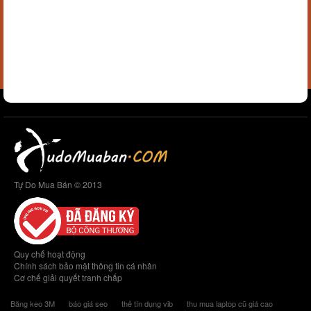
Tự Do Mua Bán © 2013
Quy chế hoạt động
Chính sách bảo mật thông tin cá nhân
Cơ chế giải quyết tranh chấp
Băng keo 3M
báo giá seo
thẻ tín dụng vib
thu mua laptop cũ giá cao