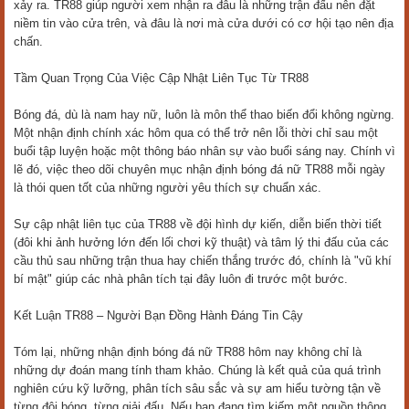
xảy ra. TR88 giúp người xem nhận ra đâu là những trận đấu nên đặt
niềm tin vào cửa trên, và đâu là nơi mà cửa dưới có cơ hội tạo nên địa
chấn.
Tầm Quan Trọng Của Việc Cập Nhật Liên Tục Từ TR88
Bóng đá, dù là nam hay nữ, luôn là môn thể thao biến đổi không ngừng.
Một nhận định chính xác hôm qua có thể trở nên lỗi thời chỉ sau một
buổi tập luyện hoặc một thông báo nhân sự vào buổi sáng nay. Chính vì
lẽ đó, việc theo dõi chuyên mục nhận định bóng đá nữ TR88 mỗi ngày
là thói quen tốt của những người yêu thích sự chuẩn xác.
Sự cập nhật liên tục của TR88 về đội hình dự kiến, diễn biến thời tiết
(đôi khi ảnh hưởng lớn đến lối chơi kỹ thuật) và tâm lý thi đấu của các
cầu thủ sau những trận thua hay chiến thắng trước đó, chính là "vũ khí
bí mật" giúp các nhà phân tích tại đây luôn đi trước một bước.
Kết Luận TR88 – Người Bạn Đồng Hành Đáng Tin Cậy
Tóm lại, những nhận định bóng đá nữ TR88 hôm nay không chỉ là
những dự đoán mang tính tham khảo. Chúng là kết quả của quá trình
nghiên cứu kỹ lưỡng, phân tích sâu sắc và sự am hiểu tường tận về
từng đội bóng, từng giải đấu. Nếu bạn đang tìm kiếm một nguồn thông