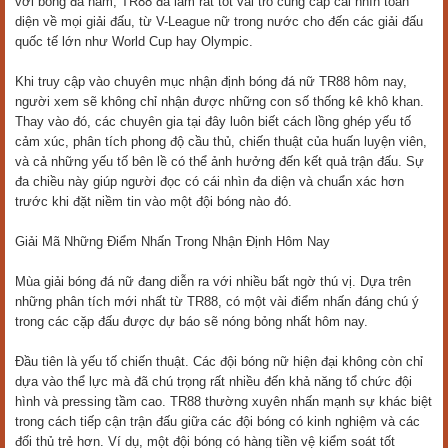
với bóng đá nam, TR88 đã làm rất tốt vai trò cung cấp cái nhìn toàn
diện về mọi giải đấu, từ V-League nữ trong nước cho đến các giải đấu
quốc tế lớn như World Cup hay Olympic.
Khi truy cập vào chuyên mục nhận định bóng đá nữ TR88 hôm nay,
người xem sẽ không chỉ nhận được những con số thống kê khô khan.
Thay vào đó, các chuyên gia tại đây luôn biết cách lồng ghép yếu tố
cảm xúc, phân tích phong độ cầu thủ, chiến thuật của huấn luyện viên,
và cả những yếu tố bên lề có thể ảnh hưởng đến kết quả trận đấu. Sự
đa chiều này giúp người đọc có cái nhìn đa diện và chuẩn xác hơn
trước khi đặt niềm tin vào một đội bóng nào đó.
Giải Mã Những Điểm Nhấn Trong Nhận Định Hôm Nay
Mùa giải bóng đá nữ đang diễn ra với nhiều bất ngờ thú vị. Dựa trên
những phân tích mới nhất từ TR88, có một vài điểm nhấn đáng chú ý
trong các cặp đấu được dự báo sẽ nóng bỏng nhất hôm nay.
Đầu tiên là yếu tố chiến thuật. Các đội bóng nữ hiện đại không còn chỉ
dựa vào thể lực mà đã chú trọng rất nhiều đến khả năng tổ chức đội
hình và pressing tầm cao. TR88 thường xuyên nhấn mạnh sự khác biệt
trong cách tiếp cận trận đấu giữa các đội bóng có kinh nghiệm và các
đối thủ trẻ hơn. Ví dụ, một đội bóng có hàng tiền vệ kiểm soát tốt