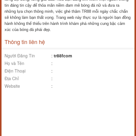
tin đáng tin cậy để thỏa mãn niềm đam mê bóng đá nữ và đưa ra
những lựa chọn thông minh, việc ghé thăm TR88 mỗi ngày chắc chắn
sẽ không làm bạn thất vọng. Trang web này thực sự là người bạn đồng
hành không thể thiếu trên hành trình khám phá những cung bậc cảm
xúc của bóng đá phái đẹp.
Thông tin liên hệ
Người Đăng Tin
:
tr88fcom
Họ và Tên
:
Điện Thoại
:
Địa Chỉ
:
Website
: