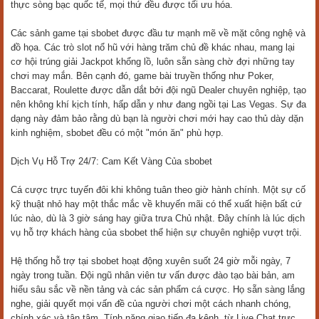
thực sòng bạc quốc tế, mọi thứ đều được tối ưu hóa.
Các sảnh game tại sbobet được đầu tư mạnh mẽ về mặt công nghệ và
đồ họa. Các trò slot nổ hũ với hàng trăm chủ đề khác nhau, mang lại
cơ hội trúng giải Jackpot khổng lồ, luôn sẵn sàng chờ đợi những tay
chơi may mắn. Bên cạnh đó, game bài truyền thống như Poker,
Baccarat, Roulette được dẫn dắt bởi đội ngũ Dealer chuyên nghiệp, tạo
nên không khí kịch tính, hấp dẫn y như đang ngồi tại Las Vegas. Sự đa
dạng này đảm bảo rằng dù bạn là người chơi mới hay cao thủ dày dặn
kinh nghiệm, sbobet đều có một "món ăn" phù hợp.
Dịch Vụ Hỗ Trợ 24/7: Cam Kết Vàng Của sbobet
Cá cược trực tuyến đôi khi không tuân theo giờ hành chính. Một sự cố
kỹ thuật nhỏ hay một thắc mắc về khuyến mãi có thể xuất hiện bất cứ
lúc nào, dù là 3 giờ sáng hay giữa trưa Chủ nhật. Đây chính là lúc dịch
vụ hỗ trợ khách hàng của sbobet thể hiện sự chuyên nghiệp vượt trội.
Hệ thống hỗ trợ tại sbobet hoạt động xuyên suốt 24 giờ mỗi ngày, 7
ngày trong tuần. Đội ngũ nhân viên tư vấn được đào tạo bài bản, am
hiểu sâu sắc về nền tảng và các sản phẩm cá cược. Họ sẵn sàng lắng
nghe, giải quyết mọi vấn đề của người chơi một cách nhanh chóng,
chính xác và tận tâm. Tính năng giao tiếp đa kênh, từ Live Chat trực