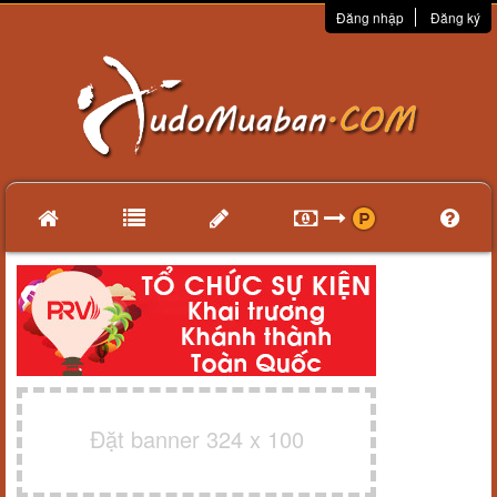
Đăng nhập
Đăng ký
Đặt banner 324 x 100