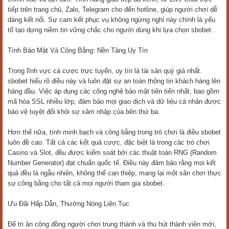
tiếp trên trang chủ, Zalo, Telegram cho đến hotline, giúp người chơi dễ
dàng kết nối. Sự cam kết phục vụ không ngừng nghỉ này chính là yếu
tố tạo dựng niềm tin vững chắc cho người dùng khi lựa chọn sbobet.
Tính Bảo Mật Và Công Bằng: Nền Tảng Uy Tín
Trong lĩnh vực cá cược trực tuyến, uy tín là tài sản quý giá nhất.
sbobet hiểu rõ điều này và luôn đặt sự an toàn thông tin khách hàng lên
hàng đầu. Việc áp dụng các công nghệ bảo mật tiên tiến nhất, bao gồm
mã hóa SSL nhiều lớp, đảm bảo mọi giao dịch và dữ liệu cá nhân được
bảo vệ tuyệt đối khỏi sự xâm nhập của bên thứ ba.
Hơn thế nữa, tính minh bạch và công bằng trong trò chơi là điều sbobet
luôn đề cao. Tất cả các kết quả cược, đặc biệt là trong các trò chơi
Casino và Slot, đều được kiểm soát bởi các thuật toán RNG (Random
Number Generator) đạt chuẩn quốc tế. Điều này đảm bảo rằng mọi kết
quả đều là ngẫu nhiên, không thể can thiệp, mang lại một sân chơi thực
sự công bằng cho tất cả mọi người tham gia sbobet.
Ưu Đãi Hấp Dẫn, Thưởng Nóng Liên Tục
Để tri ân cộng đồng người chơi trung thành và thu hút thành viên mới,