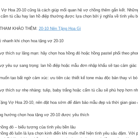
 Vợ Hoa 20-10 cũng là cách giúp mối quan hệ vợ chồng thêm gắn kết. Những 
 cẩm tú cầu hay lan hồ điệp thường được lựa chọn bởi ý nghĩa về tình yêu bề
 THAM KHẢO THÊM:
20-10 Nên Tặng Hoa Gì
ý nhanh khi chọn hoa tặng vợ 20-10
vợ thích sự lãng mạn: hãy chọn hoa hồng đỏ hoặc hồng pastel phối theo pho
vợ yêu sự sang trọng: lan hồ điệp hoặc mẫu đơn nhập khẩu sẽ tạo cảm giác đ
muốn tạo bất ngờ cảm xúc: ưu tiên các thiết kế tone màu độc bản thay vì bó h
vợ thích sự nhẹ nhàng: tulip, baby trắng hoặc cẩm tú cầu sẽ phù hợp hơn n
Tặng Vợ Hoa 20-10, nên đặt hoa sớm để đảm bảo mẫu đẹp và thời gian giao 
g hướng chọn hoa tặng vợ 20-10 được yêu thích
hồng đỏ – biểu tượng của tình yêu bền lâu
hồng đỏ luôn là lựa chọn kinh điển khi muốn thể hiện tình yêu sâu đậm. Với 