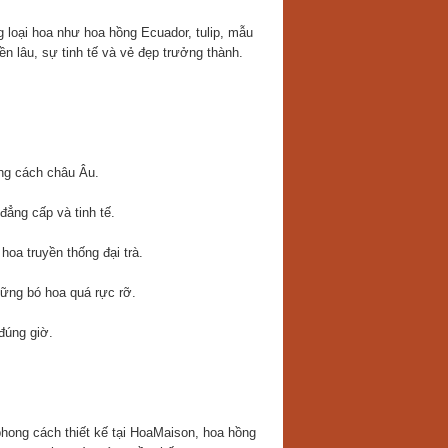
loại hoa như hoa hồng Ecuador, tulip, mẫu
n lâu, sự tinh tế và vẻ đẹp trưởng thành.
ng cách châu Âu.
ẳng cấp và tinh tế.
oa truyền thống đại trà.
hững bó hoa quá rực rỡ.
đúng giờ.
phong cách thiết kế tại HoaMaison, hoa hồng