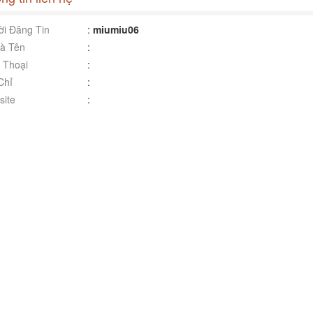
i Đăng Tin
:
miumiu06
à Tên
:
 Thoại
:
Chỉ
:
ite
: