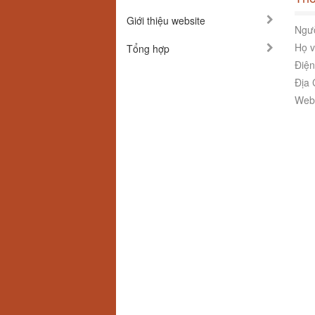
Giới thiệu website
Ngườ
Họ v
Tổng hợp
Điện
Địa 
Webs