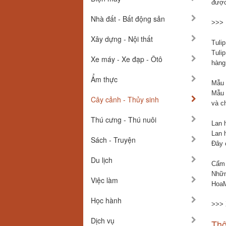
được
Nhà đất - Bất động sản
>>>
Xây dựng - Nội thất
Tulip
Tuli
Xe máy - Xe đạp - Ôtô
hàng
Ẩm thực
Mẫu 
Mẫu 
Cây cảnh - Thủy sinh
và c
Thú cưng - Thú nuôi
Lan h
Lan 
Sách - Truyện
Đây 
Du lịch
Cẩm 
Nhữn
Việc làm
HoaM
Học hành
>>> 
Dịch vụ
Thô