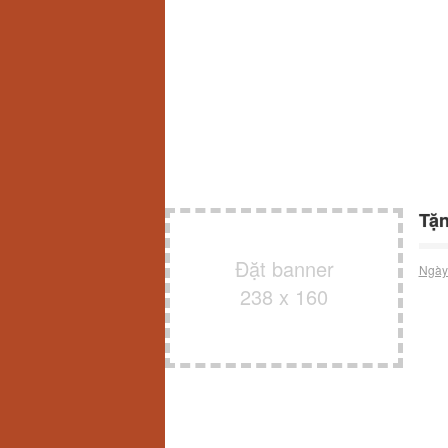
Tặn
Đặt banner
Ngày
238 x 160