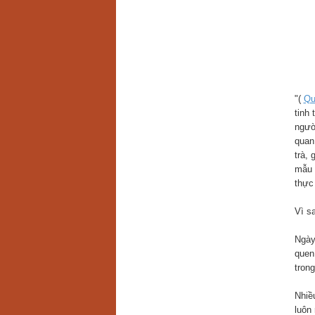
"(
Qu
tinh
ngườ
quan
trà,
mẫu 
thực
Vì s
Ngày
quen
tron
Nhiề
luôn