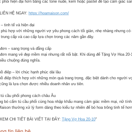
 phối hiện đại hơn bằng các tone nude, kem hoặc pastel để tạo cảm giác sang
 LIÊN HỆ NGAY:
https://hoamaison.com/
 – tinh tế và hiện đại
p phù hợp với những người vợ yêu phong cách tối giản, nhẹ nhàng nhưng có
 trung cấp và cao cấp lựa chọn trong các năm gần đây.
đơn – sang trọng và đẳng cấp
đơn mang vẻ đẹp mềm mại nhưng rất nổi bật. Khi dùng để Tặng Vợ Hoa 20-10
hiều chuộng đúng nghĩa.
ồ điệp – lời chúc hạnh phúc dài lâu
hồ điệp thích hợp với những món quà trang trọng, đặc biệt dành cho người vợ
cũng là lựa chọn được nhiều doanh nhân ưu tiên.
tú cầu phối phong cách châu Âu
g bó cẩm tú cầu phối cùng hoa nhập khẩu mang cảm giác mềm mại, nữ tính v
aison thường xử lý form dáng theo kiểu tự nhiên để bó hoa trông tinh tế hơn
XEM CHI TIẾT BÀI VIẾT TẠI ĐÂY:
Tặng Vợ Hoa 20-10
"
ng tin liên hệ