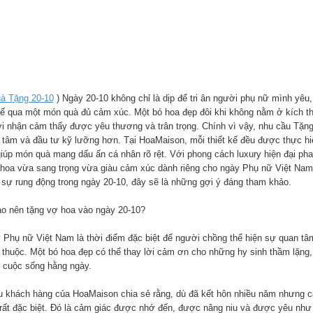
à Tặng 20-10
) Ngày 20-10 không chỉ là dịp để tri ân người phụ nữ mình yêu
 tế qua một món quà đủ cảm xúc. Một bó hoa đẹp đôi khi không nằm ở kích t
i nhận cảm thấy được yêu thương và trân trọng. Chính vì vậy, nhu cầu Tặ
 tâm và đầu tư kỹ lưỡng hơn. Tại HoaMaison, mỗi thiết kế đều được thực hiệ
 giúp món quà mang dấu ấn cá nhân rõ rệt. Với phong cách luxury hiện đại 
hoa vừa sang trọng vừa giàu cảm xúc dành riêng cho ngày Phụ nữ Việt Nam
 sự rung động trong ngày 20-10, đây sẽ là những gợi ý đáng tham khảo.
ao nên tặng vợ hoa vào ngày 20-10?
 Phụ nữ Việt Nam là thời điểm đặc biệt để người chồng thể hiện sự quan tâm 
 thuộc. Một bó hoa đẹp có thể thay lời cảm ơn cho những hy sinh thầm lặn
g cuộc sống hằng ngày.
u khách hàng của HoaMaison chia sẻ rằng, dù đã kết hôn nhiều năm nhưng 
 rất đặc biệt. Đó là cảm giác được nhớ đến, được nâng niu và được yêu như