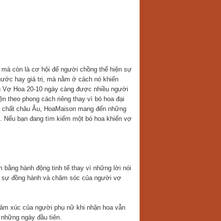
, mà còn là cơ hội để người chồng thể hiện sự
hước hay giá trị, mà nằm ở cách nó khiến
ng Vợ Hoa 20-10 ngày càng được nhiều người
n theo phong cách riêng thay vì bó hoa đại
pha chất châu Âu, HoaMaison mang đến những
. Nếu bạn đang tìm kiếm một bó hoa khiến vợ
bằng hành động tinh tế thay vì những lời nói
g, sự đồng hành và chăm sóc của người vợ
cảm xúc của người phụ nữ khi nhận hoa vẫn
 những ngày đầu tiên.