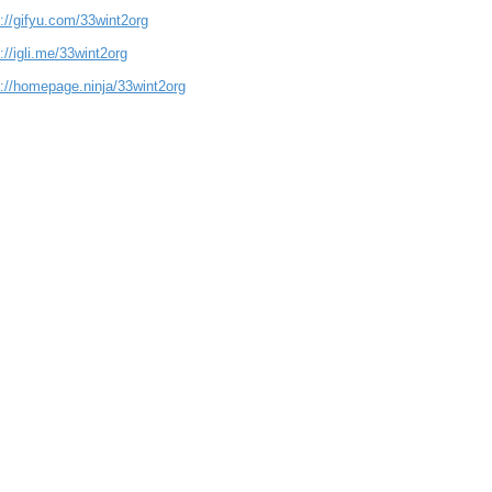
://gifyu.com/33wint2org
://igli.me/33wint2org
s://homepage.ninja/33wint2org