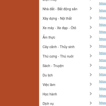
http
Nhà đất - Bất động sản
http
Xây dựng - Nội thất
http
http
Xe máy - Xe đạp - Ôtô
http
Ẩm thực
http
Cây cảnh - Thủy sinh
http
http
Thú cưng - Thú nuôi
http
Sách - Truyện
http
Du lịch
http
https
Việc làm
http
Học hành
http
Dịch vụ
https