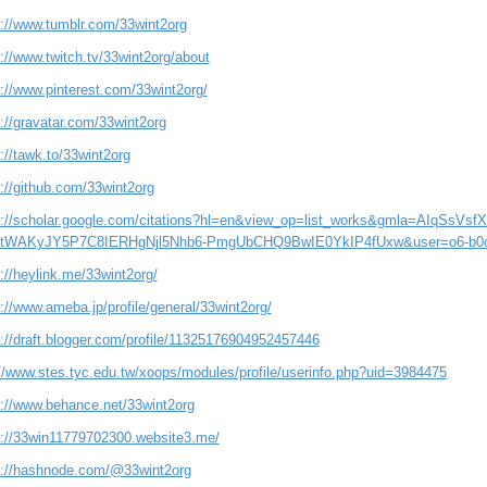
s://www.tumblr.com/33wint2org
://www.twitch.tv/33wint2org/about
s://www.pinterest.com/33wint2org/
://gravatar.com/33wint2org
://tawk.to/33wint2org
://github.com/33wint2org
s://scholar.google.com/citations?hl=en&view_op=list_works&gmla=AIqSsVs
tWAKyJY5P7C8IERHgNjl5Nhb6-PmgUbCHQ9BwIE0YkIP4fUxw&user=o6-b
://heylink.me/33wint2org/
://www.ameba.jp/profile/general/33wint2org/
s://draft.blogger.com/profile/11325176904952457446
://www.stes.tyc.edu.tw/xoops/modules/profile/userinfo.php?uid=3984475
s://www.behance.net/33wint2org
s://33win11779702300.website3.me/
s://hashnode.com/@33wint2org