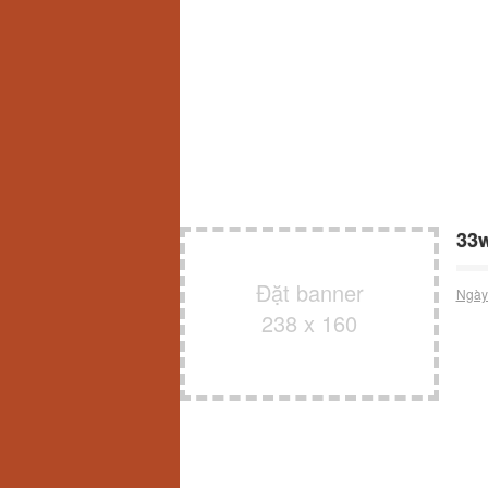
33w
Đặt banner
Ngày
238 x 160