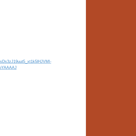
fXsDs3zJ19uut5_xt1k5lHJVMI-
0oYAAAAJ