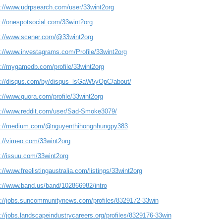
s://www.udrpsearch.com/user/33wint2org
s://onespotsocial.com/33wint2org
s://www.scener.com/@33wint2org
s://www.investagrams.com/Profile/33wint2org
s://mygamedb.com/profile/33wint2org
s://disqus.com/by/disqus_lsGaW5yOpC/about/
s://www.quora.com/profile/33wint2org
s://www.reddit.com/user/Sad-Smoke3079/
s://medium.com/@nguyenthihongnhungpy383
s://vimeo.com/33wint2org
s://issuu.com/33wint2org
://www.freelistingaustralia.com/listings/33wint2org
s://www.band.us/band/102866982/intro
s://jobs.suncommunitynews.com/profiles/8329172-33win
://jobs.landscapeindustrycareers.org/profiles/8329176-33win