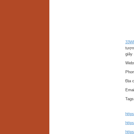
33W
tượn
giây 
Webs
Phon
Địa 
Emai
Tags
http
http
http