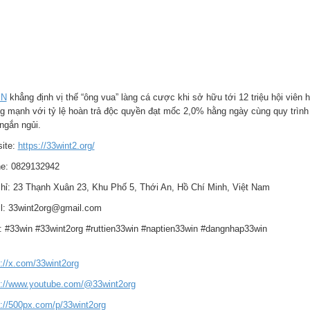
IN
khẳng định vị thế “ông vua” làng cá cược khi sở hữu tới 12 triệu hội viên 
g mạnh với tỷ lệ hoàn trả độc quyền đạt mốc 2,0% hằng ngày cùng quy trình xé
ngắn ngủi.
ite:
https://33wint2.org/
e: 0829132942
chỉ: 23 Thạnh Xuân 23, Khu Phố 5, Thới An, Hồ Chí Minh, Việt Nam
l: 33wint2org@gmail.com
: #33win #33wint2org #ruttien33win #naptien33win #dangnhap33win
s://x.com/33wint2org
s://www.youtube.com/@33wint2org
s://500px.com/p/33wint2org