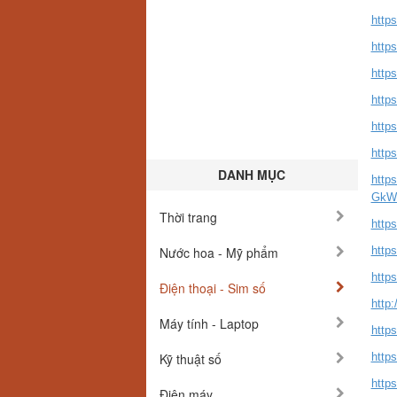
http
https
http
https
https
https
DANH MỤC
http
GkW
Thời trang
https
Nước hoa - Mỹ phẩm
https
http
Điện thoại - Sim số
http
Máy tính - Laptop
http
Kỹ thuật số
http
http
Điện máy