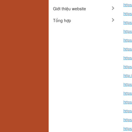
https
Giới thiệu website
https
Tổng hợp
http
https
http
http
https
http
http
https
https
http
http
http
http