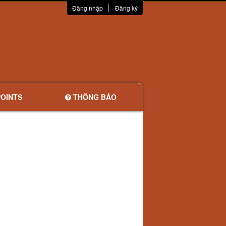
Đăng nhập
Đăng ký
OINTS
THÔNG BÁO