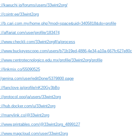
://kaeuchi.jp/forums/users/33wint2org/
://cointr.ee/33wint2org
s://b.cari.com.my/home.php?mod=space&uid=3405818&do=profile
://affariat.com/user/profile/183474
s://www.checkli.com/33wint2org#/a/process
s://www.buckeyescoop.com/users/b71b19ed-4886-4e34-a10a-667fc627e80c
://www.centrotecnologico.edu.mx/profile/33wint2org/profile
s://linkmix.co/55090525
://genina.com/user/editDone/5379800.page
://fanclove.jp/profile/nK20Gy3bBo
://protocol.ooo/ja/users/33wint2org
s://hub.docker.com/u/33wint2org
s://manylink.co/@33wint2org
s://www.printables.com/@33wint2org_4899127
s://www.magcloud.com/user/33wint2org