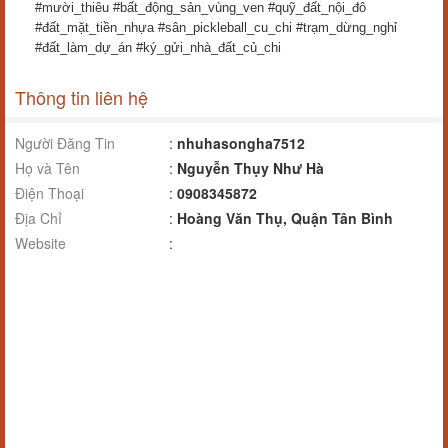
#mười_thiêu #bất_động_sản_vùng_ven #quỹ_đất_nội_đô
#đất_mặt_tiền_nhựa #sân_pickleball_cu_chi #trạm_dừng_nghỉ
#đất_làm_dự_án #ký_gửi_nhà_đất_củ_chi
Thông tin liên hệ
Người Đăng Tin
:
nhuhasongha7512
Họ và Tên
:
Nguyễn Thụy Như Hà
Điện Thoại
:
0908345872
Địa Chỉ
:
Hoàng Văn Thụ, Quận Tân Bình
Website
: