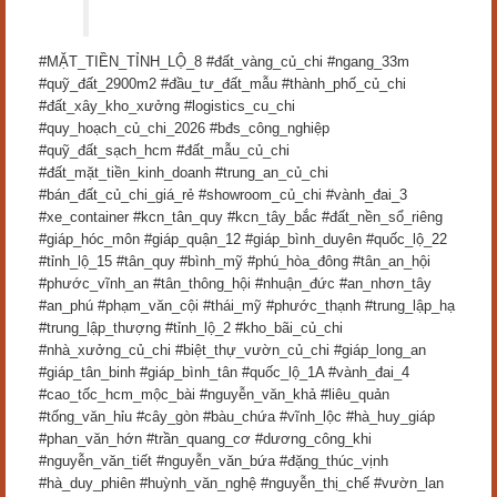
#MẶT_TIỀN_TỈNH_LỘ_8 #đất_vàng_củ_chi #ngang_33m
#quỹ_đất_2900m2 #đầu_tư_đất_mẫu #thành_phố_củ_chi
#đất_xây_kho_xưởng #logistics_cu_chi
#quy_hoạch_củ_chi_2026 #bđs_công_nghiệp
#quỹ_đất_sạch_hcm #đất_mẫu_củ_chi
#đất_mặt_tiền_kinh_doanh #trung_an_củ_chi
#bán_đất_củ_chi_giá_rẻ #showroom_củ_chi #vành_đai_3
#xe_container #kcn_tân_quy #kcn_tây_bắc #đất_nền_sổ_riêng
#giáp_hóc_môn #giáp_quận_12 #giáp_bình_duyên #quốc_lộ_22
#tỉnh_lộ_15 #tân_quy #bình_mỹ #phú_hòa_đông #tân_an_hội
#phước_vĩnh_an #tân_thông_hội #nhuận_đức #an_nhơn_tây
#an_phú #phạm_văn_cội #thái_mỹ #phước_thạnh #trung_lập_hạ
#trung_lập_thượng #tỉnh_lộ_2 #kho_bãi_củ_chi
#nhà_xưởng_củ_chi #biệt_thự_vườn_củ_chi #giáp_long_an
#giáp_tân_binh #giáp_bình_tân #quốc_lộ_1A #vành_đai_4
#cao_tốc_hcm_mộc_bài #nguyễn_văn_khả #liêu_quản
#tống_văn_hỉu #cây_gòn #bàu_chứa #vĩnh_lộc #hà_huy_giáp
#phan_văn_hớn #trần_quang_cơ #dương_công_khi
#nguyễn_văn_tiết #nguyễn_văn_bứa #đặng_thúc_vịnh
#hà_duy_phiên #huỳnh_văn_nghệ #nguyễn_thị_chế #vườn_lan