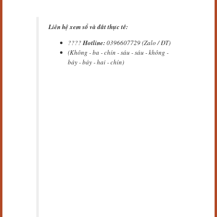
Liên hệ xem sổ và đất thực tế:
????
Hotline:
0396607729 (Zalo / ĐT)
(Không - ba - chín - sáu - sáu - không -
bảy - bảy - hai - chín)