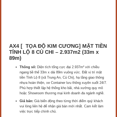
AX4 [ TỌA ĐỘ KIM CƯƠNG] MẶT TIỀN
TỈNH LỘ 8 CỦ CHI – 2.937m2 (33m x
89m)
Thông số:
Diện tích tổng cực đại 2.937m² với chiều
ngang bề thế 33m x dài 89m vuông vức. Đất vị trí mặt
tiền Tỉnh Lộ 8 (xã Trung An, Củ Chi), hạ tầng giao thông
nhựa hoàn thiện, xe Container lưu thông xuyên suốt 24/7.
Phù hợp thiết lập hệ thống kho bãi, nhà xưởng quy mô
hoặc Showroom thương mại kinh doanh đa ngành nghề.
Giá bán:
Giá biến động theo từng thời điểm quý khách
vui lòng liên hệ để nhận giá bán mới nhất. Cam kết làm
việc trực tiếp chính chủ.