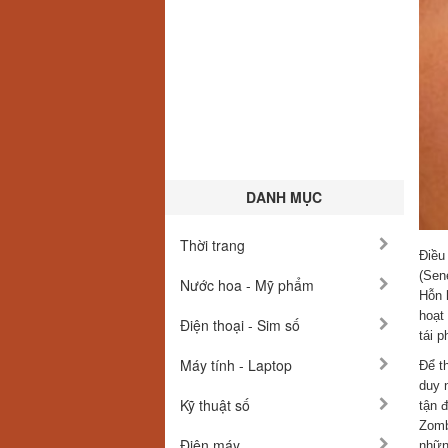
DANH MỤC
Thời trang
Điều
(Sen
Nước hoa - Mỹ phẩm
Hỗn 
hoạt
Điện thoại - Sim số
tái p
Máy tính - Laptop
Để t
duy 
Kỹ thuật số
tận 
Zomb
Điện máy
nhữn