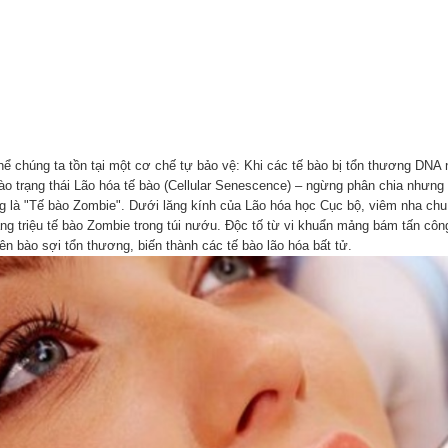
hể chúng ta tồn tại một cơ chế tự bảo vệ: Khi các tế bào bị tổn thương DNA 
vào trạng thái Lão hóa tế bào (Cellular Senescence) – ngừng phân chia nhưng 
g là "Tế bào Zombie". Dưới lăng kính của Lão hóa học Cục bộ, viêm nha chu 
àng triệu tế bào Zombie trong túi nướu. Độc tố từ vi khuẩn mảng bám tấn côn
ên bào sợi tổn thương, biến thành các tế bào lão hóa bất tử.