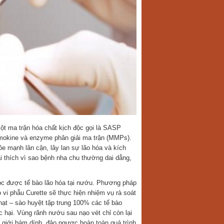
một ma trận hóa chất kịch độc gọi là SASP
mokine và enzyme phân giải ma trận (MMPs).
mạnh lân cận, lây lan sự lão hóa và kích
i thích vì sao bệnh nha chu thường dai dẳng,
 lọc được tế bào lão hóa tại nướu. Phương pháp
 vi phẫu Curette sẽ thực hiện nhiệm vụ rà soát
hạt – sào huyệt tập trung 100% các tế bào
c hại. Vùng rãnh nướu sau nạo vét chỉ còn lại
h giới bám dính, đảo ngược hoàn toàn quá trình