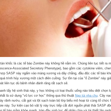
 tàn khốc là các tế bào Zombie này không hề nằm im. Chúng liên tục tiết ra 
escence-Associated Secretory Phenotype), bao gồm các cytokine viêm, che
hợp SASP này ngấm vào màng xương và dây chằng, đầu độc các tế bào khỏe 
 quá trình hủy xương một cách điên cuồng. Sự tồn tại của "ổ Zombie" này giả
hát liên tục dù bệnh nhân đánh răng rất sạch sẽ.
hanh tẩy hệ sinh thái này, y học không có loại thuốc uống nào tiêu diệt chọn
nhất là sử dụng "vũ lực cơ học" thông qua thủ thuật
Nạo túi nha chu
. Cây nạo
đáy rãnh nướu, cắt gọt và lột sạch toàn bộ lớp biểu mô hoại tử cùng tổ chức 
ie này. Sự kiện cạo bỏ vật lý này trực tiếp cắt đứt nguồn phát thải SASP độ
g tế bào mầm khỏe mạnh, tràn đầy sinh lực để phân chia và tái thiết lập ran