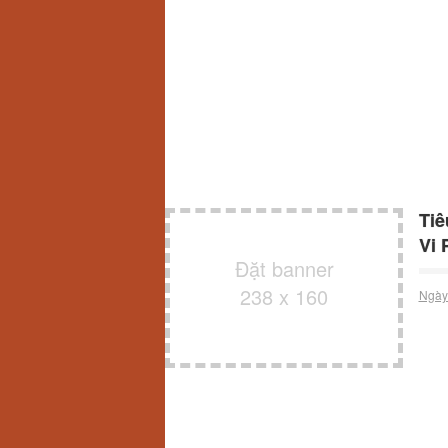
Tiê
Vi 
Đặt banner
238 x 160
Ngày