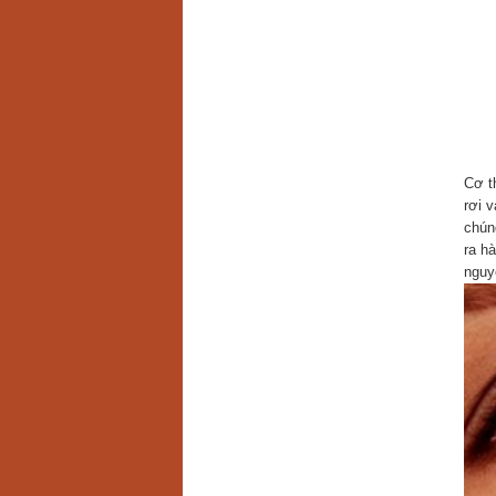
Cơ t
rơi 
chún
ra h
nguy