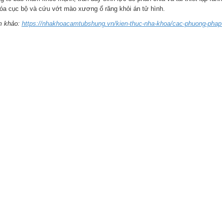
hóa cục bộ và cứu vớt mào xương ổ răng khỏi án tử hình.
 khảo:
https://nhakhoacamtubshung.vn/kien-thuc-nha-khoa/cac-phuong-phap-d