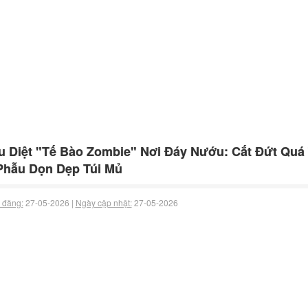
u Diệt "Tế Bào Zombie" Nơi Đáy Nướu: Cắt Đứt Quá
Phẫu Dọn Dẹp Túi Mủ
 đăng:
27-05-2026 |
Ngày cập nhật:
27-05-2026