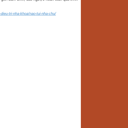
ieu-tri-nha-khoa/nao-tui-nha-chu/