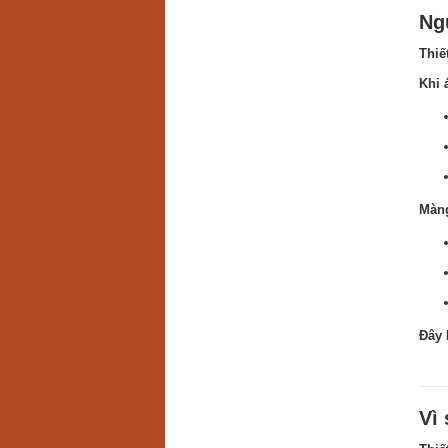
Ng
Thiế
Khi 
Màng
Đây 
Vì