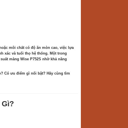
oặc môi chất có độ ăn mòn cao, việc lựa
nh xác và tuổi thọ hệ thống. Một trong
p suất màng Wise P752S nhờ khả năng
o? Có ưu điểm gì nổi bật? Hãy cùng tìm
 Gì?