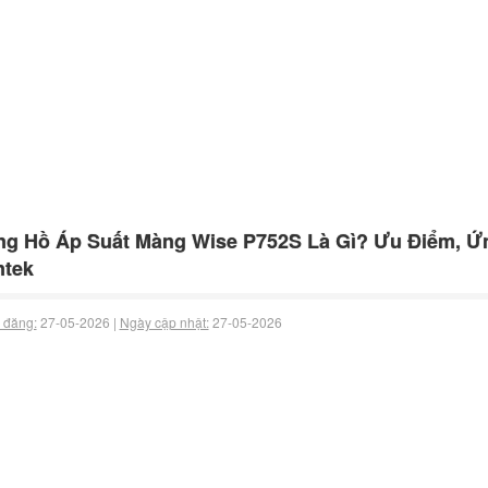
g Hồ Áp Suất Màng Wise P752S Là Gì? Ưu Điểm, Ứn
ntek
 đăng:
27-05-2026 |
Ngày cập nhật:
27-05-2026