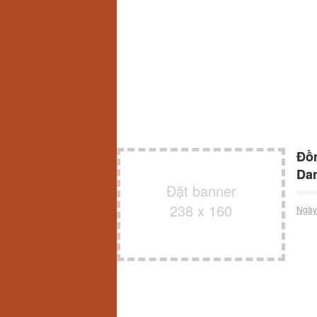
Đồn
Da
Đặt banner
238 x 160
Ngày