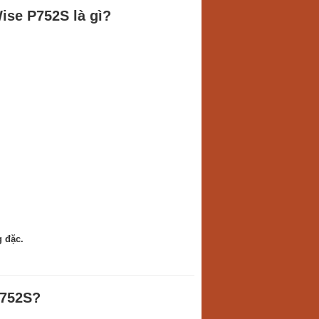
ise P752S là gì?
g đặc.
P752S?