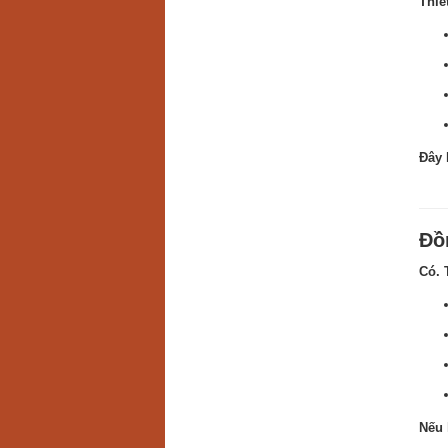
Thiế
Đây 
Đồ
Có. 
Nếu 