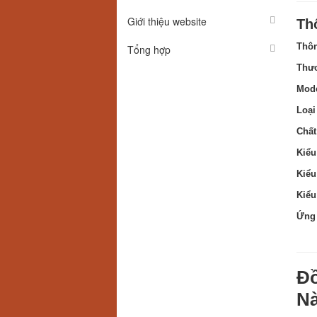
Giới thiệu website
Th
Thôn
Tổng hợp
Thươ
Mod
Loại 
Chất
Kiểu
Kiểu
Kiểu
Ứng
Đồ
N