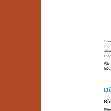
Tron
chọn
nhữn
chốn
Vậy 
hiểu 
Đồ
Đồ
Đồng