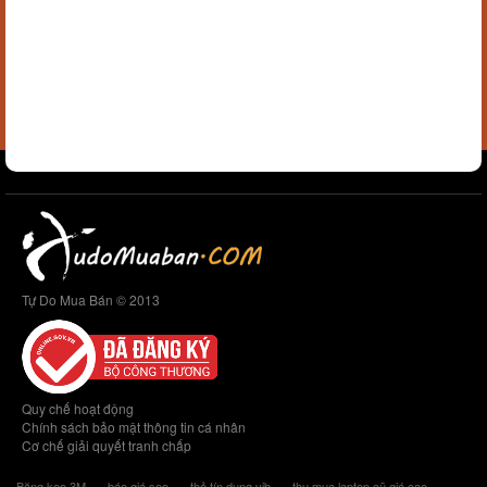
Tự Do Mua Bán © 2013
Quy chế hoạt động
Chính sách bảo mật thông tin cá nhân
Cơ chế giải quyết tranh chấp
Băng keo 3M
báo giá seo
thẻ tín dụng vib
thu mua laptop cũ giá cao