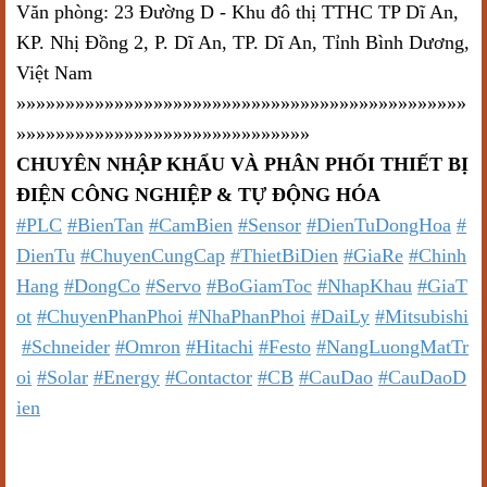
Văn phòng: 23 Đường D - Khu đô thị TTHC TP Dĩ An,
KP. Nhị Đồng 2, P. Dĩ An, TP. Dĩ An, Tỉnh Bình Dương,
Việt Nam
»»»»»»»»»»»»»»»»»»»»»»»»»»»»»»»»»»»»»»»»»»»»»»
»»»»»»»»»»»»»»»»»»»»»»»»»»»»»»
CHUYÊN NHẬP KHẨU VÀ PHÂN PHỐI THIẾT BỊ
ĐIỆN CÔNG NGHIỆP & TỰ ĐỘNG HÓA
#PLC
#BienTan
#CamBien
#Sensor
#DienTuDongHoa
#
DienTu
#ChuyenCungCap
#ThietBiDien
#GiaRe
#Chinh
Hang
#DongCo
#Servo
#BoGiamToc
#NhapKhau
#GiaT
ot
#ChuyenPhanPhoi
#NhaPhanPhoi
#DaiLy
#Mitsubishi
#Schneider
#Omron
#Hitachi
#Festo
#NangLuongMatTr
oi
#Solar
#Energy
#Contactor
#CB
#CauDao
#CauDaoD
ien