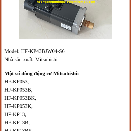
Model: HF-KP43BJW04-S6
Nhà sản xuất: Mitsubishi
Một số dòng động cơ Mitsubishi:
HF-KP053,
HF-KP053B,
HF-KP053BK,
HF-KP053K,
HF-KP13,
HF-KP13B,
HF-KP13BK,