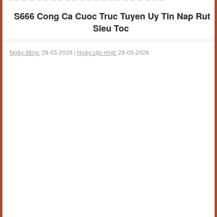
S666 Cong Ca Cuoc Truc Tuyen Uy Tin Nap Rut
Sieu Toc
Ngày đăng:
28-05-2026 |
Ngày cập nhật:
28-05-2026