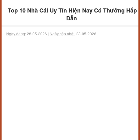
Top 10 Nhà Cái Uy Tín Hiện Nay Có Thưởng Hấp
Dẫn
Ngày đăng:
28-05-2026 |
Ngày cập nhật:
28-05-2026