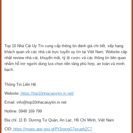
Top 10 Nhà Cái Uy Tín cung cấp thông tin đánh giá chi tiết, xếp hạng
khách quan về các nhà cái trực tuyến uy tín tại Việt Nam. Website cập
nhật review nhà cái, khuyến mãi, tỷ lệ cược và các thông tin liên quan
nhằm hỗ trợ người dùng lựa chọn nền tảng phù hợp, an toàn và minh
bạch.
Thông Tin Liên Hệ
Website:
https://top10nhacaiuytin.in.net/
Email: info@top10nhacaiuytin.in.net
Hotline: 0948 169 799
Địa chỉ: 11 Đ. Dương Tự Quán, An Lạc, Hồ Chí Minh, Việt Nam
CID:
https://maps.app.goo.gl/Pt3xpngG7ezuphZC7