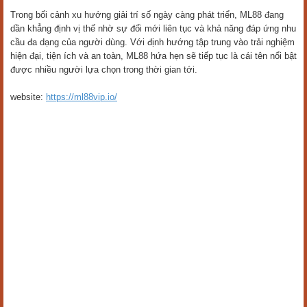
Trong bối cảnh xu hướng giải trí số ngày càng phát triển, ML88 đang
dần khẳng định vị thế nhờ sự đổi mới liên tục và khả năng đáp ứng nhu
cầu đa dạng của người dùng. Với định hướng tập trung vào trải nghiệm
hiện đại, tiện ích và an toàn, ML88 hứa hẹn sẽ tiếp tục là cái tên nổi bật
được nhiều người lựa chọn trong thời gian tới.
website:
https://ml88vip.io/