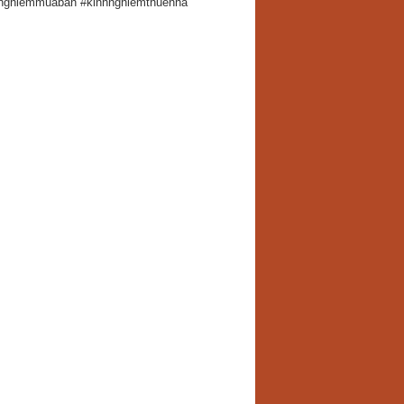
hnghiemmuaban #kinhnghiemthuenha