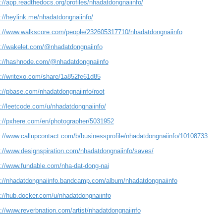
://app.readthedocs.org/profiles/nhadatdongnaiinfo/
://heylink.me/nhadatdongnaiinfo/
s://www.walkscore.com/people/232605317710/nhadatdongnaiinfo
s://wakelet.com/@nhadatdongnaiinfo
s://hashnode.com/@nhadatdongnaiinfo
s://writexo.com/share/1a852fe61d85
s://pbase.com/nhadatdongnaiinfo/root
s://leetcode.com/u/nhadatdongnaiinfo/
s://pxhere.com/en/photographer/5031952
s://www.callupcontact.com/b/businessprofile/nhadatdongnaiinfo/10108733
s://www.designspiration.com/nhadatdongnaiinfo/saves/
s://www.fundable.com/nha-dat-dong-nai
s://nhadatdongnaiinfo.bandcamp.com/album/nhadatdongnaiinfo
s://hub.docker.com/u/nhadatdongnaiinfo
s://www.reverbnation.com/artist/nhadatdongnaiinfo