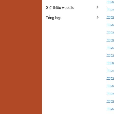
https
Giới thiệu website
http
Tổng hợp
http
http
https
http
https
http
http
http
http
http
https
http
http