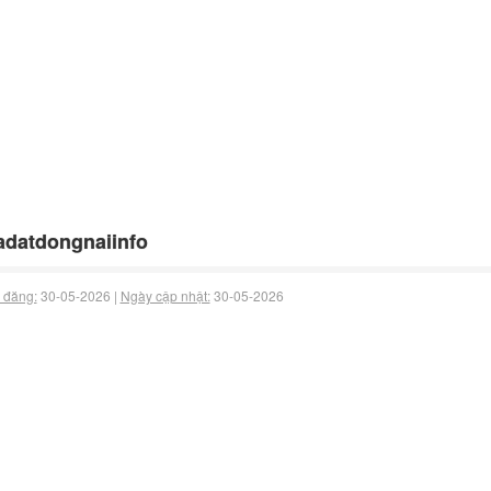
datdongnaiinfo
 đăng:
30-05-2026 |
Ngày cập nhật:
30-05-2026