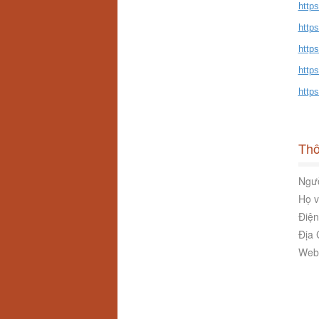
http
https
https
http
http
Thô
Ngườ
Họ v
Điện
Địa 
Webs