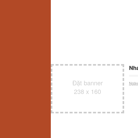
Nha
Đặt banner
Ngày
238 x 160