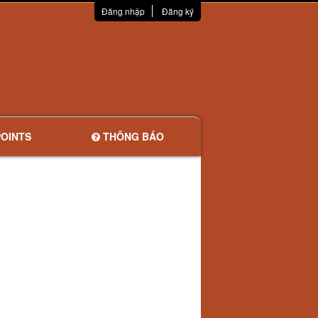
Đăng nhập
Đăng ký
OINTS
THÔNG BÁO