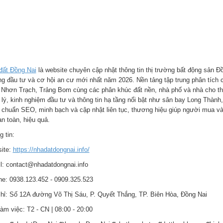
đất Đồng Nai
là website chuyên cập nhật thông tin thị trường bất động sản Đồ
g đầu tư và cơ hội an cư mới nhất năm 2026. Nền tảng tập trung phân tích
 Nhơn Trạch, Trảng Bom cùng các phân khúc đất nền, nhà phố và nhà cho thu
 lý, kinh nghiệm đầu tư và thông tin hạ tầng nổi bật như sân bay Long Thành,
 chuẩn SEO, minh bạch và cập nhật liên tục, thương hiệu giúp người mua và 
n toàn, hiệu quả.
 tin:
ite:
https://nhadatdongnai.info/
l: contact@nhadatdongnai.info
ine: 0938.123.452 - 0909.325.523
chỉ: Số 12A đường Võ Thị Sáu, P. Quyết Thắng, TP. Biên Hòa, Đồng Nai
àm việc: T2 - CN | 08:00 - 20:00