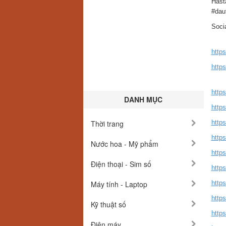
Hast
#dau
Socia
http
http
http
DANH MỤC
https
Thời trang
http
https
Nước hoa - Mỹ phẩm
http
Điện thoại - Sim số
http
Máy tính - Laptop
http
http
Kỹ thuật số
http
Điện máy