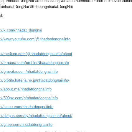
ag: #nhadatDongNai #thuenhaDongNai #chothuenhatro #dattheokhuvuc #kin
tunhadatDongNai #thitruongnhadatDongNai
l:
s://x.com/nhadat_dongnai
s://www.youtube.com/@nhadatdongnaiinfo
s://medium.com/@nhadatdongnaiinfo/about
://fr.quora.com/profile/Nhadatdongnaiinfo
s://gravatar.com/nhadatdongnaiinfo
://profile.hatena.ne.jp/nhadatdongnaiinfo/
s://about.me/nhadatdongnaiinfo
s://500px.com/p/nhadatdongnaiinfo
s://issuu.com/nhadatdongnaiinfo
s://disqus.com/by/nhadatdongnaiinfo/about/
s://gitee.com/nhadatdongnaiinfo