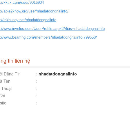
s://kktix.com/user/9016904
://able2know.org/user/nhadatdongnaiinfo/
://inkbunny.net/nhadatdongnaiinfo
s://www.invelos.com/UserProfile.aspx?Alias=nhadatdongnaiinfo
s://www.beamng.com/members/nhadatdongnaiinfo.799658/
ng tin liên hệ
i Đăng Tin
:
nhadatdongnaiinfo
à Tên
:
 Thoại
:
Chỉ
:
ite
: