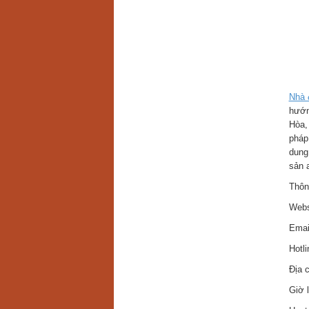
Nhà 
hướn
Hòa,
pháp
dung
sản a
Thông
Webs
Emai
Hotl
Địa 
Giờ l