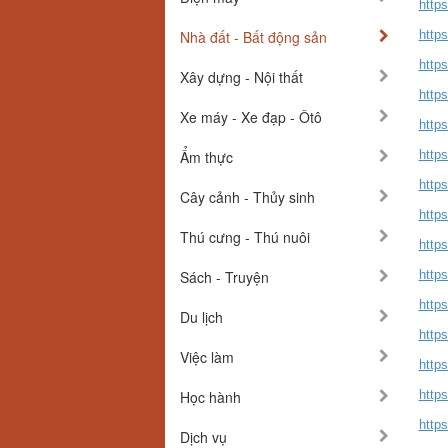
https
Nhà đất - Bất động sản
https
http
Xây dựng - Nội thất
http
Xe máy - Xe đạp - Ôtô
http
Ẩm thực
http
http
Cây cảnh - Thủy sinh
http
Thú cưng - Thú nuôi
http
Sách - Truyện
http
http
Du lịch
http
Việc làm
http
Học hành
http
http
Dịch vụ