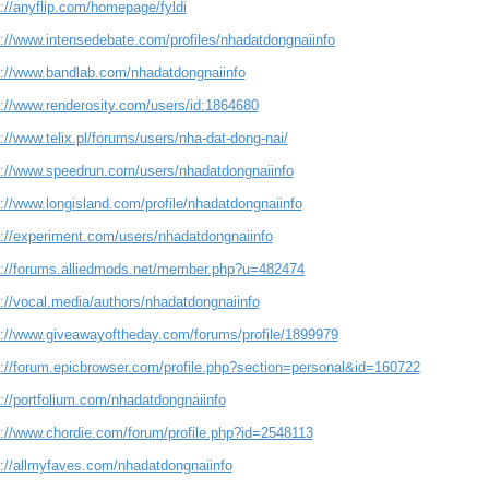
://anyflip.com/homepage/fyldi
s://www.intensedebate.com/profiles/nhadatdongnaiinfo
s://www.bandlab.com/nhadatdongnaiinfo
s://www.renderosity.com/users/id:1864680
://www.telix.pl/forums/users/nha-dat-dong-nai/
s://www.speedrun.com/users/nhadatdongnaiinfo
://www.longisland.com/profile/nhadatdongnaiinfo
s://experiment.com/users/nhadatdongnaiinfo
s://forums.alliedmods.net/member.php?u=482474
s://vocal.media/authors/nhadatdongnaiinfo
s://www.giveawayoftheday.com/forums/profile/1899979
s://forum.epicbrowser.com/profile.php?section=personal&id=160722
://portfolium.com/nhadatdongnaiinfo
s://www.chordie.com/forum/profile.php?id=2548113
s://allmyfaves.com/nhadatdongnaiinfo