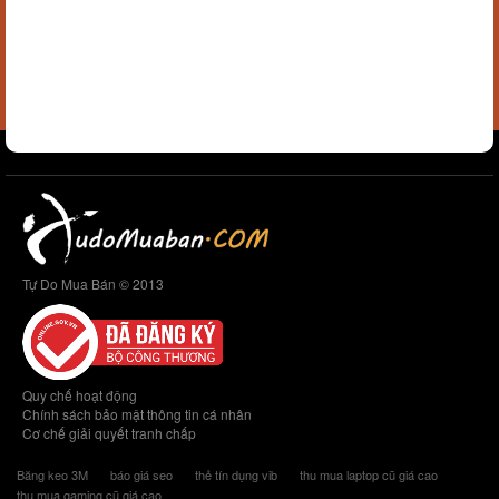
Tự Do Mua Bán © 2013
Quy chế hoạt động
Chính sách bảo mật thông tin cá nhân
Cơ chế giải quyết tranh chấp
Băng keo 3M
báo giá seo
thẻ tín dụng vib
thu mua laptop cũ giá cao
thu mua gaming cũ giá cao