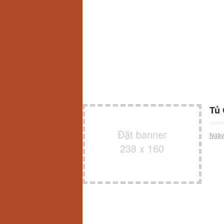
Tủ 
Đặt banner
Ngày
238 x 160