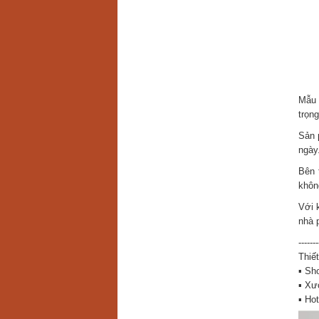
Mẫu
trọn
Sản 
ngày
Bên 
khôn
Với 
nhà 
-------
Thiết
▪ Sh
▪ Xư
▪ Hot