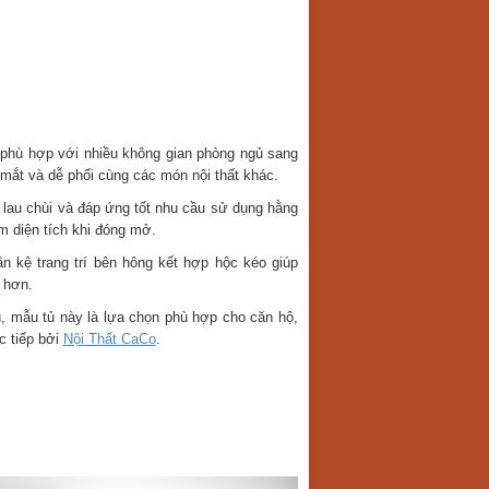
 phù hợp với nhiều không gian phòng ngủ sang
 mắt và dễ phối cùng các món nội thất khác.
au chùi và đáp ứng tốt nhu cầu sử dụng hằng
iệm diện tích khi đóng mở.
ần kệ trang trí bên hông kết hợp hộc kéo giúp
 hơn.
u, mẫu tủ này là lựa chọn phù hợp cho căn hộ,
c tiếp bởi
Nội Thất CaCo
.