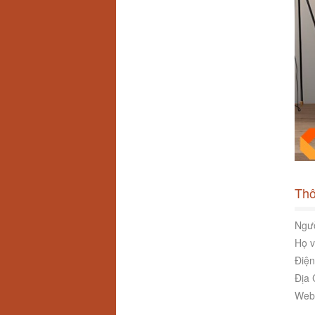
Thô
Ngườ
Họ v
Điện
Địa 
Webs