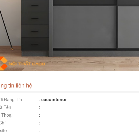
ng tin liên hệ
i Đăng Tin
:
cacointerior
à Tên
:
 Thoại
:
Chỉ
:
ite
: