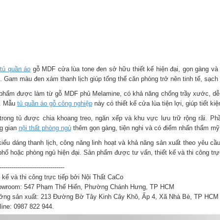
tủ quần áo
gỗ MDF cửa lùa tone đen sở hữu thiết kế hiện đại, gọn gàng và
g. Gam màu đen xám thanh lịch giúp tổng thể căn phòng trở nên tinh tế, sạch
phẩm được làm từ gỗ MDF phủ Melamine, có khả năng chống trầy xước, dễ l
. Mẫu
tủ quần áo gỗ công nghiệp
này có thiết kế cửa lùa tiện lợi, giúp tiết k
trong tủ được chia khoang treo, ngăn xếp và khu vực lưu trữ rộng rãi. Ph
g gian
nội thất phòng ngủ
thêm gọn gàng, tiện nghi và có điểm nhấn thẩm mỹ
kiểu dáng thanh lịch, công năng linh hoạt và khả năng sản xuất theo yêu cầ
phố hoặc phòng ngủ hiện đại. Sản phẩm được tư vấn, thiết kế và thi công trự
---------------------------------
 kế và thi công trực tiếp bởi Nội Thất CaCo
owroom: 547 Phạm Thế Hiển, Phường Chánh Hưng, TP HCM
ởng sản xuất: 213 Đường Bờ Tây Kinh Cây Khô, Ấp 4, Xã Nhà Bè, TP HCM
line: 0987 822 944.