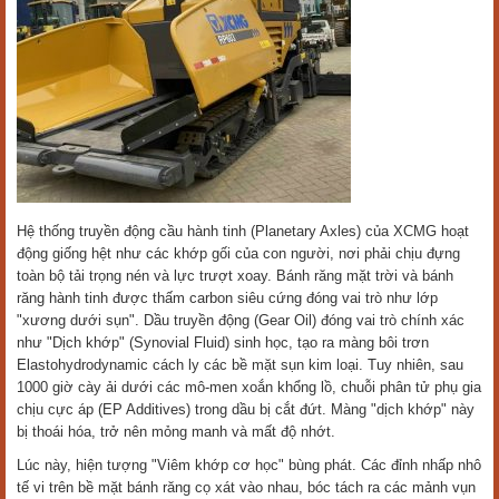
Hệ thống truyền động cầu hành tinh (Planetary Axles) của XCMG hoạt
động giống hệt như các khớp gối của con người, nơi phải chịu đựng
toàn bộ tải trọng nén và lực trượt xoay. Bánh răng mặt trời và bánh
răng hành tinh được thấm carbon siêu cứng đóng vai trò như lớp
"xương dưới sụn". Dầu truyền động (Gear Oil) đóng vai trò chính xác
như "Dịch khớp" (Synovial Fluid) sinh học, tạo ra màng bôi trơn
Elastohydrodynamic cách ly các bề mặt sụn kim loại. Tuy nhiên, sau
1000 giờ cày ải dưới các mô-men xoắn khổng lồ, chuỗi phân tử phụ gia
chịu cực áp (EP Additives) trong dầu bị cắt đứt. Màng "dịch khớp" này
bị thoái hóa, trở nên mỏng manh và mất độ nhớt.
Lúc này, hiện tượng "Viêm khớp cơ học" bùng phát. Các đỉnh nhấp nhô
tế vi trên bề mặt bánh răng cọ xát vào nhau, bóc tách ra các mảnh vụn