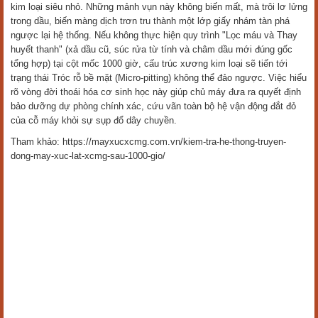
kim loại siêu nhỏ. Những mảnh vụn này không biến mất, mà trôi lơ lửng
trong dầu, biến màng dịch trơn tru thành một lớp giấy nhám tàn phá
ngược lại hệ thống. Nếu không thực hiện quy trình "Lọc máu và Thay
huyết thanh" (xả dầu cũ, súc rửa từ tính và châm dầu mới đúng gốc
tổng hợp) tại cột mốc 1000 giờ, cấu trúc xương kim loại sẽ tiến tới
trạng thái Tróc rỗ bề mặt (Micro-pitting) không thể đảo ngược. Việc hiểu
rõ vòng đời thoái hóa cơ sinh học này giúp chủ máy đưa ra quyết định
bảo dưỡng dự phòng chính xác, cứu vãn toàn bộ hệ vận động đắt đỏ
của cỗ máy khỏi sự sụp đổ dây chuyền.
Tham khảo: https://mayxucxcmg.com.vn/kiem-tra-he-thong-truyen-
dong-may-xuc-lat-xcmg-sau-1000-gio/