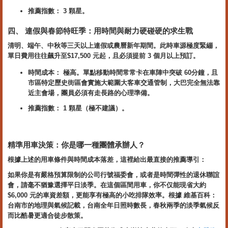
推薦指數： 3 顆星。
四、 連假與春節特旺季：用時間與耐力硬碰硬的求生戰
清明、端午、中秋等三天以上連假或農曆新年期間。此時車源極度緊繃，
單日費用往往飆升至$17,500 元起，且必須提前 3 個月以上預訂。
時間成本： 極高。單點移動時間常常卡在車陣中突破 60分鐘，且
市區特定歷史街區會實施大範圍大客車交通管制，大巴完全無法靠
近主會場，團員必須有走長路的心理準備。
推薦指數： 1 顆星（極不建議）。
精準用車決策：你是哪一種團體承辦人？
根據上述的用車條件與時間成本落差，這裡給出最直接的推薦導引：
如果你是有嚴格預算限制的公司行號福委會，或者是時間彈性的退休聯誼
會，請毫不猶豫選擇平日淡季。在這個區間用車，你不仅能現省大約
$6,000 元的車資差額，更能享有極高的小吃排隊效率。根據 維基百科：
台南市的地理與氣候記載，台南全年日照時數長，春秋兩季的淡季氣候反
而比酷暑更適合徒步散策。