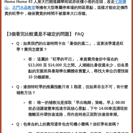
Home Home 43 人座大巴開進國華街或赤崁樓小巷的念頭，改走
七股鹽
山
、
北門水晶教堂
等擁有大型專屬停車場的郊區景點，這樣才能在定價昂
貴的旺季中，確保寶貴的時間不被塞車大口吞噬。
【3個看完比較還是不確定的問題】 FAQ
Q：如果我們的出遊時間卡在「暑假的週二」，這算淡季還是旺
季？費用怎麼算？
答： 這屬於「旺季的平日」，車資費用會折中落在約
$13,000 至 $14,000 元之間。人潮雖比暑假週末少，但各景
點的安親班與暑期學生團體依舊驚人，尋找大車位仍需預留
10 分鐘緩衝。
Q：連假特旺季的推薦指數只有 1 顆星，但如果非去不可，有什麼
補救方法？
答： 唯一的補救法是採取「早出晚歸」策略。早上 08:00
前必須讓遊覽車抵達市區核心景點，下午 14:00車流湧現前
撤離至外環快速道路，用作息時差正面對決連假車潮。
Q：包車合約上的費用通常包含司機小費嗎？淡旺季有差嗎？