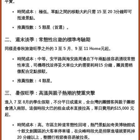
平實。
時間成本： 極低。單點之間的移動大約只需 15 至 20 3分鐘即可
抵達景點。
推薦指數： 5 顆星（首選）。
二、 週末淡季：常態性出遊的標準考驗期
同樣是春秋旅遊旺季之外的 3 至 5 月、9 至 11 Home元起。
時間成本：中等。安平路與海安路周邊在下午兩點後容易湧現常態
性車流，司機尋找並停妥大車位大約需要耗時15 分鐘，團員需稍
微配合定點接駁。
推薦指數： 4 顆星。
三、 暑假旺季：高溫與親子熱潮的雙重夾擊
進入 7 至 8月的學生假期，不分平日或週末，全台灣的團體客與親子團都
會湧入南部。這個時段大巴的租金成本直接拉高，單日費用約$15,000 元
起。
時間成本：高。市區主幹道常態性回堵，熱門景點如奇美博物館或
十鼓文創園區的大客車停車場，在尖峰時段光是排隊進場就要耗掉
20 分鐘以上，整體行程節奏容易被拉長。