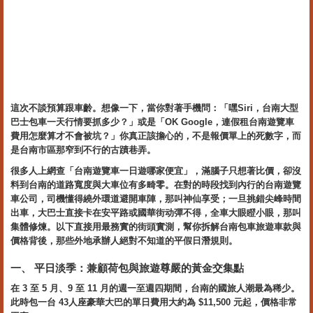
這次不談預算跟車齡。想像一下，當你對著手機問：「嘿Siri，台南大型
巴士包車一天行情要抓多少？」或是「OK Google，連假租台南遊覽車
費用怎麼算才不會被坑？」你真正該擔心的，不是報價單上的死數字，而
是台南市區那窄到不行的古蹟巷弄。
很多人上網查「台南遊覽車一日遊哪家便宜」，滿腦子只想著比價，卻沒
料到台南的道路寬度與大車位有多畸零。在對的時段找到內行的台南遊覽
車公司，司機懂得繞外環道避開車陣，那叫神仙享受；一旦挑錯尖峰時間
出車，大巴士直接卡在安平路或國華街动彈不得，全車大眼瞪小眼，那叫
集體修煉。以下直接用最務實的街頭實測，幫你拆解台南包車旅遊車款與
價格背後，那些外地承辦人絕對不知道的平假日潛規則。
一、 平日淡季：兼顧荷包與旅遊尊嚴的黃金交集點
在 3 至 5 月、9 至 11 月的週一至週四期間，台南的國旅人潮最為稀少。
此時包一台 43人座豪華大巴的單日費用大約為 $11,500 元起，價格非常