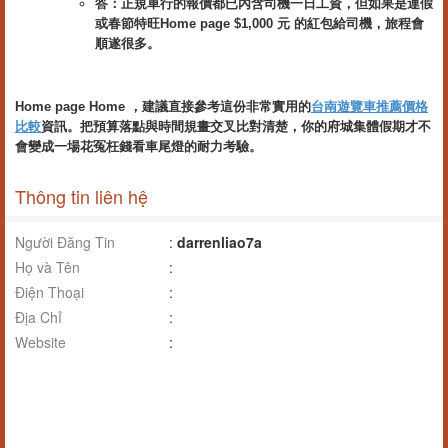
答：正規車行的報價都已內含司機一日工資，但如果是連假
或春節特旺Home page $1,000 元 的紅包給司機，旅程會
順遂很多。
Home page Home ，建議直接參考這份非常實用的
台南遊覽車推薦價格
比較
資訊。把預算落點與時間規畫交叉比對清楚，你的府城集體假期才不
會變成一場花冤枉錢看車尾燈的耐力考驗。
Thông tin liên hệ
Người Đăng Tin
:
darrenliao7a
Họ và Tên
:
Điện Thoại
:
Địa Chỉ
:
Website
: