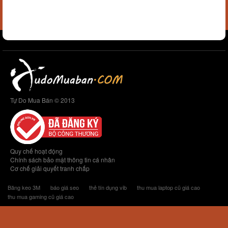
Tự Do Mua Bán © 2013
Quy chế hoạt động
Chính sách bảo mật thông tin cá nhân
Cơ chế giải quyết tranh chấp
Băng keo 3M
báo giá seo
thẻ tín dụng vib
thu mua laptop cũ giá cao
thu mua gaming cũ giá cao